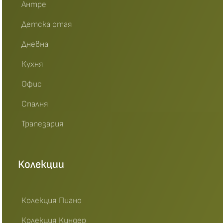
Антре
Детска стая
Дневна
Кухня
Офис
Спалня
Трапезария
Колекции
Колекция Пиано
Колекция Киндер