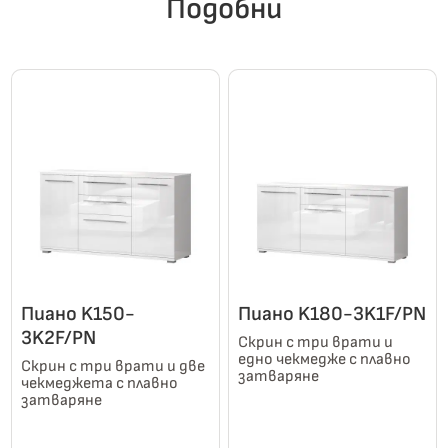
Подобни
Пиано K150-
Пиано K180-3K1F/PN
3K2F/PN
Скрин с три врати и
едно чекмедже с плавно
Скрин с три врати и две
затваряне
чекмеджета с плавно
затваряне