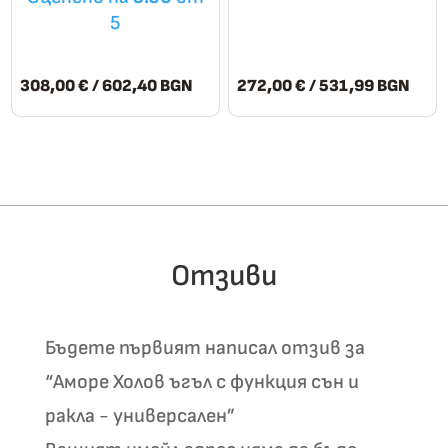
5
308,00
€
/ 602,40 BGN
272,00
€
/ 531,99 BGN
This
This
product
product
has
has
multiple
multiple
variants.
variants.
The
The
Отзиви
options
options
may
may
be
be
Бъдете първият написал отзив за
chosen
chosen
“Аморе
Холов ъгъл с функция сън и
on
on
the
the
ракла - универсален
”
product
product