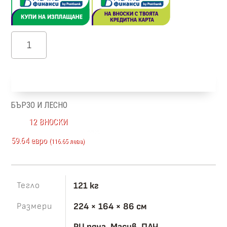
количество
за
Аморе
Добави в количка
БЪРЗО И ЛЕСНО
12 ВНОСКИ
59.64 евро
(116.65 лева)
Тегло
121 кг
Размери
224 × 164 × 86 см
PU пяна, Масив, ПДЧ,