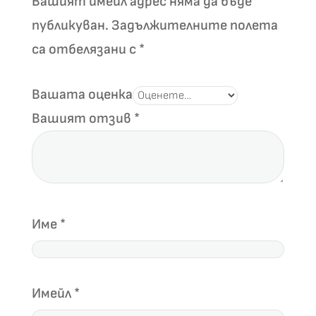
Вашият имейл адрес няма да бъде
page
page
публикуван.
Задължителните полета
са отбелязани с
*
Вашата оценка
Вашият отзив
*
Име
*
Имейл
*