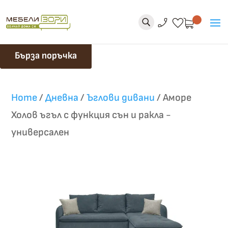
phone_enabled
favorite
U
Бърза поръчка
Home
/
Дневна
/
Ъглови дивани
/
Аморе
Холов ъгъл с функция сън и ракла -
универсален