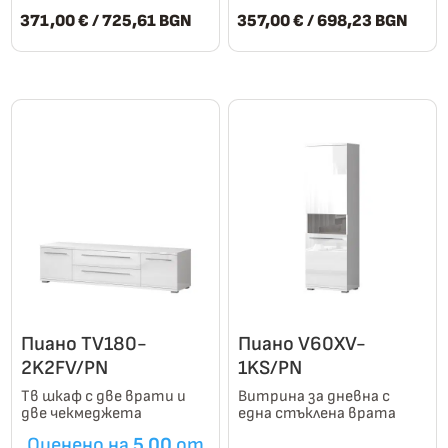
371,00
€
/ 725,61 BGN
357,00
€
/ 698,23 BGN
This
This
product
product
has
has
multiple
multiple
variants.
variants.
The
The
options
options
may
may
be
be
chosen
chosen
on
on
Пиано TV180-
Пиано V60XV-
the
the
2K2FV/PN
1KS/PN
product
product
Тв шкаф с две врати и
Витрина за дневна с
page
page
две чекмеджета
една стъклена врата
Оценено на
5.00
от