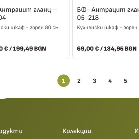
Антрацит гланц –
БФ- Антрацит гла
04
05-218
ски шкаф - горен 80 см
Кухненски шкаф - горен 
00
€
/ 199,49 BGN
69,00
€
/ 134,95 BGN
1
2
3
4
5
одукти
Колекции
И