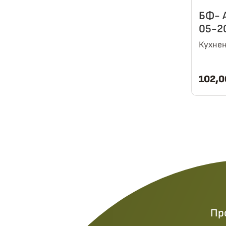
БФ- 
05-2
Кухнен
102,
Пр