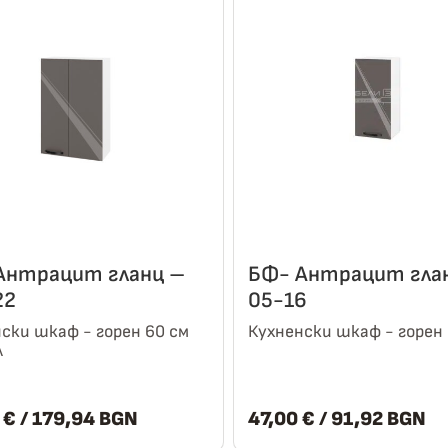
Антрацит гланц –
БФ- Антрацит гла
22
05-16
ски шкаф - горен 60 см
Кухненски шкаф - горен 
л
0
€
/ 179,94 BGN
47,00
€
/ 91,92 BGN