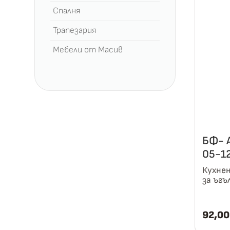
Спалня
Трапезария
Мебели от Масив
БФ- 
05-1
Кухнен
за ъгъ
92,0