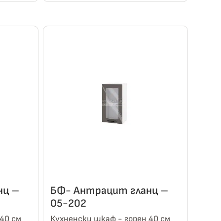
нц –
БФ- Антрацит гланц –
05-202
40 см
Кухненски шкаф - горен 40 см