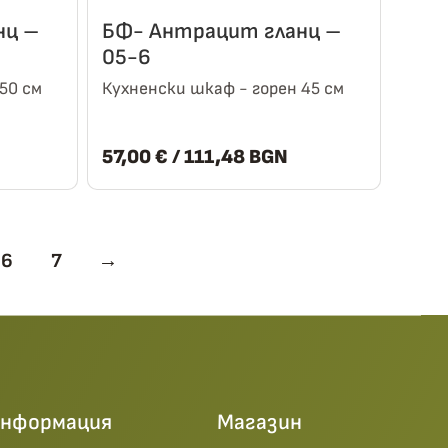
нц –
БФ- Антрацит гланц –
05-6
50 см
Кухненски шкаф - горен 45 см
57,00
€
/ 111,48 BGN
6
7
→
нформация
Магазин