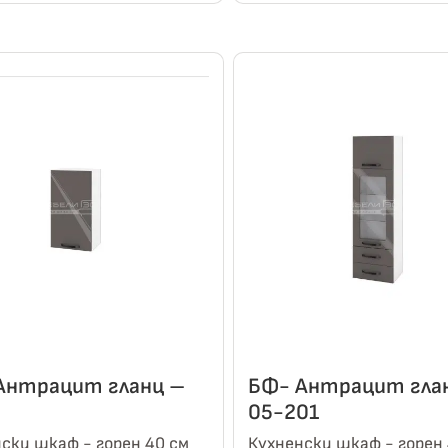
Антрацит гланц –
БФ- Антрацит гла
05-201
ски шкаф - горен 40 см
Кухненски шкаф - горен 