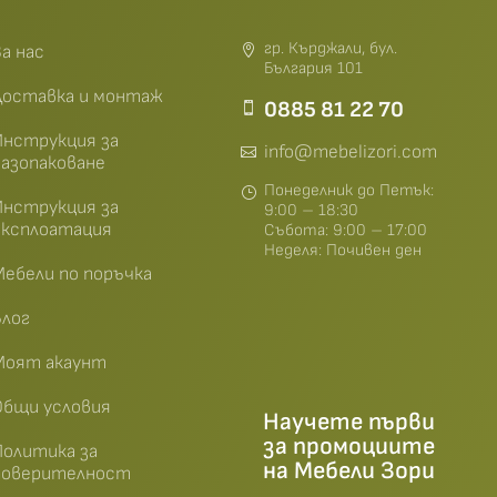
гр. Кърджали, бул.
а нас
България 101
Доставка и монтаж
0885 81 22 70
Инструкция за
info@mebelizori.com
разопаковане
Понеделник до Петък:
Инструкция за
9:00 – 18:30
експлоатация
Събота: 9:00 – 17:00
Неделя: Почивен ден
Мебели по поръчка
Блог
Моят акаунт
Общи условия
Научете първи
за промоциите
Политика за
на Мебели Зори
поверителност