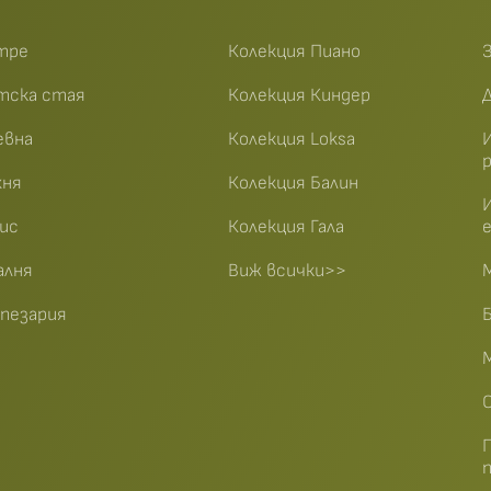
тре
Колекция Пиано
З
тска стая
Колекция Киндер
евна
Колекция Loksa
хня
Колекция Балин
ис
Колекция Гала
алня
Виж всички>>
апезария