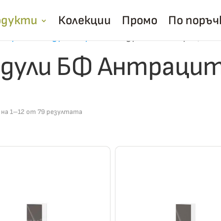
одукти
Колекции
Промо
По поръч
/
Кухня
/
Модулни кухни
/
Модули БФ Антрацит г
дули БФ Антрацит
 на 1–12 от 79 резултата