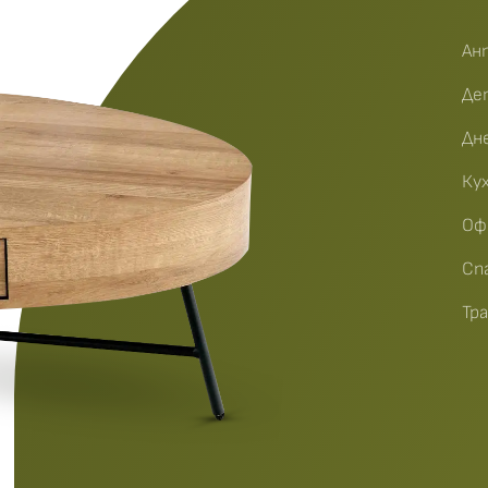
Ан
Де
Дн
Ку
Оф
Сп
Тр