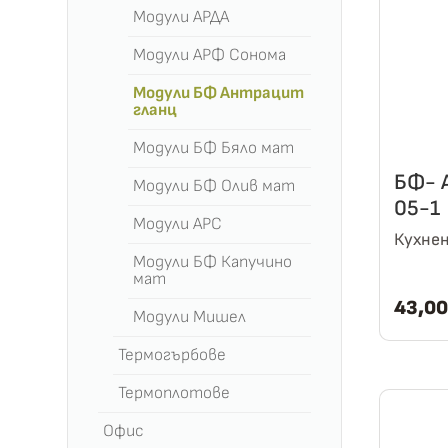
Модули АРДА
Модули АРФ Сонома
Модули БФ Антрацит
гланц
Модули БФ Бяло мат
БФ- 
Модули БФ Олив мат
05-1
Модули АРС
Кухнен
Модули БФ Капучино
мат
43,0
Модули Мишел
Термогърбове
Термоплотове
Офис