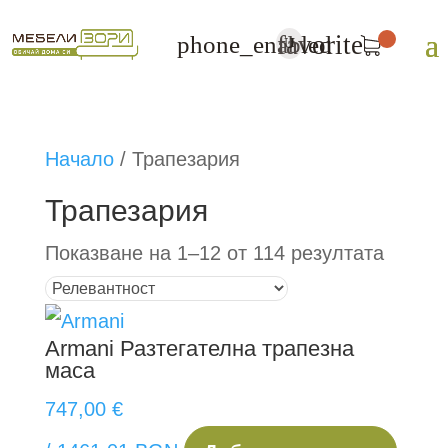
favorite
phone_enabled
U
Начало
/
Трапезария
Трапезария
Показване на 1–12 от 114 резултата
Armani
Разтегателна трапезна
маса
747,00
€