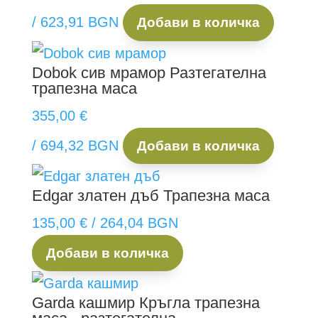
/ 623,91 BGN
Добави в количка
Dobok сив мрамор
Разтегателна
трапезна маса
355,00
€
/ 694,32 BGN
Добави в количка
Edgar златен дъб
Трапезна маса
135,00
€
/ 264,04 BGN
Добави в количка
Garda кашмир
Кръгла трапезна