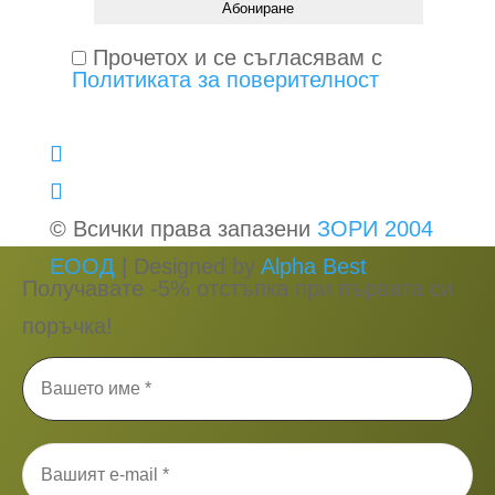
Прочетох и се съгласявам с
Политиката за поверителност
© Всички права запазени
ЗОРИ 2004
ЕООД
| Designed by
Alpha Best
Получавате -5% отстъпка при първата си
поръчка!