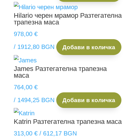
product
Hilario черен мрамор
Разтегателна
page
трапезна маса
978,00
€
/ 1912,80 BGN
Добави в количка
James
Разтегателна трапезна
маса
764,00
€
/ 1494,25 BGN
Добави в количка
Katrin
Разтегателна трапезна маса
313,00
€
/ 612,17 BGN