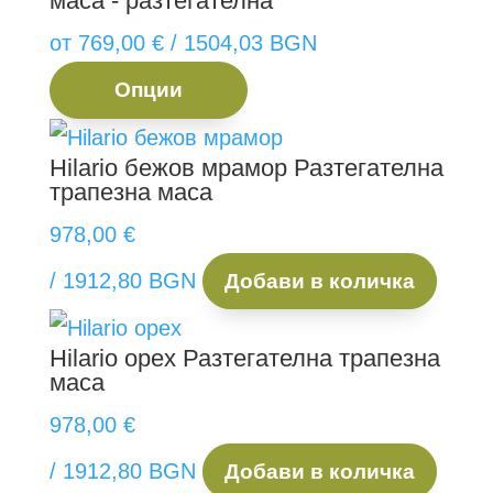
маса - разтегателна
от
769,00
€
/ 1504,03 BGN
This
Опции
product
has
Hilario бежов мрамор
Разтегателна
трапезна маса
multiple
variants.
978,00
€
The
/ 1912,80 BGN
Добави в количка
options
may
Hilario орех
Разтегателна трапезна
be
маса
chosen
978,00
€
on
/ 1912,80 BGN
Добави в количка
the