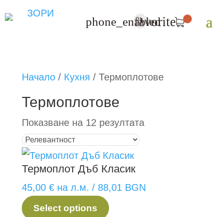
favorite
phone_enabled
U
Начало
/
Кухня
/
Термоплотове
Термоплотове
Показване на 12 резултата
Термоплот Дъб Класик
45,00
€
на л.м.
/ 88,01 BGN
Select options