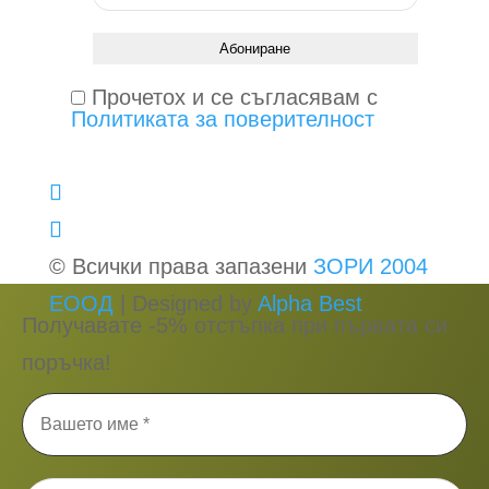
Прочетох и се съгласявам с
Политиката за поверителност
© Всички права запазени
ЗОРИ 2004
ЕООД
| Designed by
Alpha Best
Получавате -5% отстъпка при първата си
поръчка!