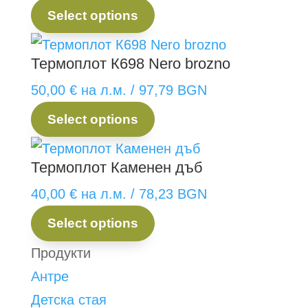
Select options
Термоплот К698 Nero brozno
50,00
€
на л.м.
/ 97,79 BGN
Select options
Термоплот Каменен дъб
40,00
€
на л.м.
/ 78,23 BGN
Select options
Продукти
Антре
Детска стая