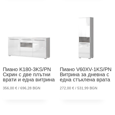
has
has
multiple
mult
variants.
vari
The
The
options
opt
may
ma
be
be
chosen
cho
on
on
the
the
Пиано K180-3KS/PN
Пиано V60XV-1KS/PN
product
pro
Скрин с две плътни
Витрина за дневна с
page
pag
врати и една витрина
една стъклена врата
356,00
€
/ 696,28 BGN
272,00
€
/ 531,99 BGN
This
Thi
Опции
Опции
product
pro
has
has
multiple
mult