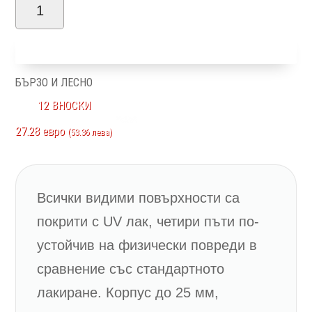
количество
за
Добави в количка
Пиано
V90-
БЪРЗО И ЛЕСНО
2KSV/PN
12 ВНОСКИ
27.28 евро
(53.36 лева)
Всички видими повърхности са
покрити с UV лак, четири пъти по-
устойчив на физически повреди в
сравнение със стандартното
лакиране. Корпус до 25 мм,