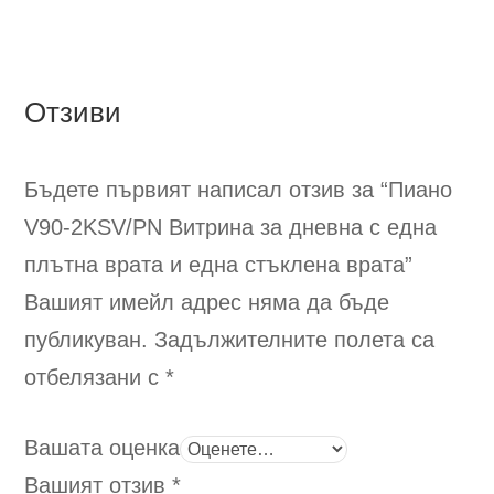
variants.
vari
The
The
options
opt
Отзиви
may
ma
be
be
chosen
cho
Бъдете първият написал отзив за “Пиано
on
on
the
the
V90-2KSV/PN
Витрина за дневна с една
product
pro
плътна врата и една стъклена врата
”
page
pag
Вашият имейл адрес няма да бъде
публикуван.
Задължителните полета са
отбелязани с
*
Вашата оценка
Вашият отзив
*