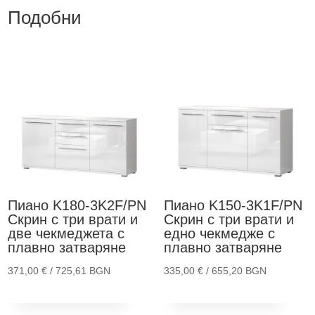
Подобни
Пиано K180-3K2F/PN
Пиано K150-3K1F/PN
Скрин с три врати и
Скрин с три врати и
две чекмеджета с
едно чекмедже с
плавно затваряне
плавно затваряне
371,00
€
/ 725,61 BGN
335,00
€
/ 655,20 BGN
This
Thi
Опции
Опции
product
pro