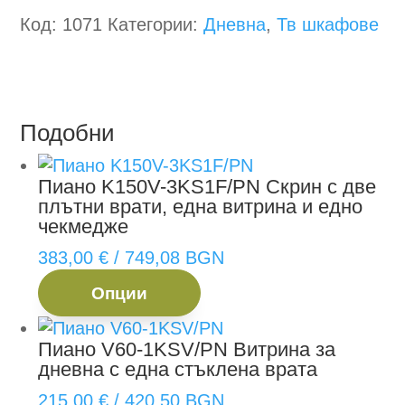
Код:
1071
Категории:
Дневна
,
Тв шкафове
Подобни
Пиано K150V-3KS1F/PN
Скрин с две
плътни врати, една витрина и едно
чекмедже
383,00
€
/ 749,08 BGN
This
Опции
product
has
Пиано V60-1KSV/PN
Витрина за
multiple
дневна с една стъклена врата
variants.
The
215,00
€
/ 420,50 BGN