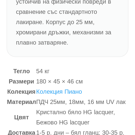
устойчив на физически повреди в
сравнение със стандартното
лакиране. Корпус до 25 мм,
хромирани дръжки, механизми за
плавно затваряне.
Тегло
54 кг
Размери
180 × 45 × 46 см
Колекция
Колекция Пиано
Материал
ПДЧ 25мм, 18мм, 16 мм UV лак
Kристално бяло HG lacquer,
Цвят
Бежово HG lacquer
Доставка
1-5 р. дни – бял гланц; 30-35 р.