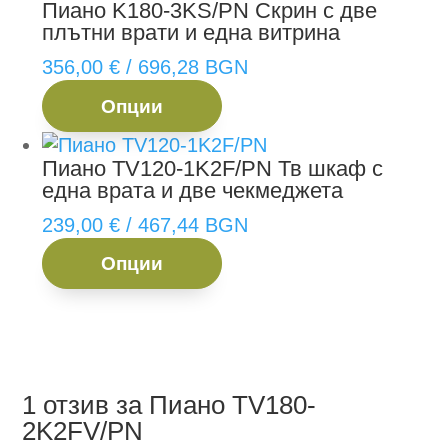
Пиано K180-3KS/PN
Скрин с две
плътни врати и една витрина
356,00
€
/ 696,28 BGN
This
Опции
product
has
Пиано TV120-1K2F/PN
Тв шкаф с
multiple
една врата и две чекмеджета
variants.
The
239,00
€
/ 467,44 BGN
options
This
Опции
may
product
be
has
chosen
multiple
on
variants.
the
The
1 отзив за
Пиано TV180-
product
options
2K2FV/PN
page
may