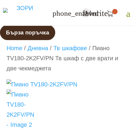
favorite
phone_enabled
U
Бърза поръчка
Home
/
Дневна
/
Тв шкафове
/
Пиано
TV180-2K2FV/PN Тв шкаф с две врати и
две чекмеджета