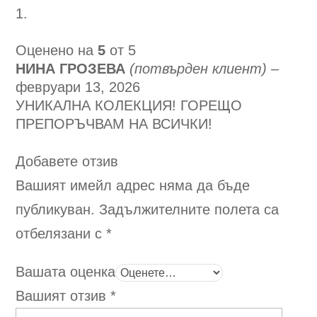
be
chosen
on
Оценено на
5
от 5
the
НИНА ГРОЗЕВА
(потвърден клиент)
–
product
февруари 13, 2026
page
УНИКАЛНА КОЛЕКЦИЯ! ГОРЕЩО
ПРЕПОРЪЧВАМ НА ВСИЧКИ!
Добавете отзив
Вашият имейл адрес няма да бъде
публикуван.
Задължителните полета са
отбелязани с
*
Вашата оценка
Вашият отзив
*