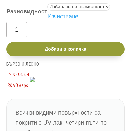
Разновидност
Изчистване
количество
за
Пиано
Добави в количка
TV180-
БЪРЗО И ЛЕСНО
2K2FV/PN
12 ВНОСКИ
28.98 евро
Всички видими повърхности са
покрити с UV лак, четири пъти по-