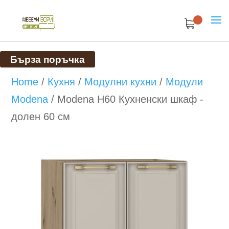
Бърза поръчка
Home
/
Кухня
/
Модулни кухни
/
Модули
Modena
/
Modena H60 Кухненски шкаф -
долен 60 см