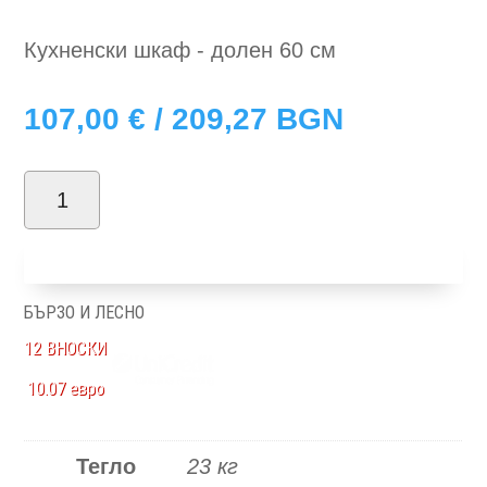
Кухненски шкаф - долен 60 см
107,00
€
/ 209,27 BGN
количество
за
Добави в количка
Modena
H60
БЪРЗО И ЛЕСНО
12 ВНОСКИ
10.07 евро
Тегло
23 кг