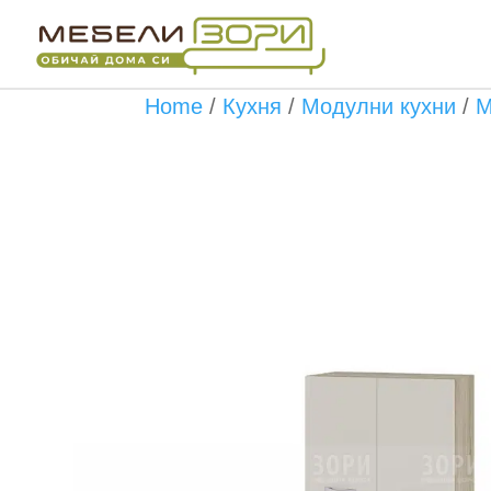
Бърза поръчка
Home
/
Кухня
/
Модулни кухни
/
М