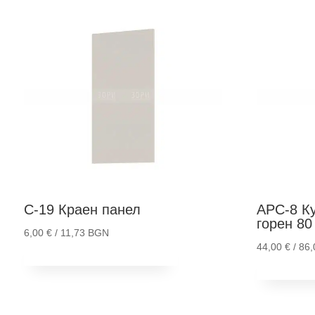
С-19
Краен панел
АРС-8
Ку
горен 80
6,00
€
/ 11,73 BGN
44,00
€
/ 86
Добави в количка
Добав