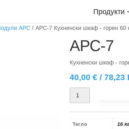
Продукти
одули АРС
/
АРС-7 Кухненски шкаф - горен 60 
АРС-7
Кухненски шкаф - гор
40,00
€
/ 78,23
количество
Добави в
за
АРС-7
16 к
Тегло