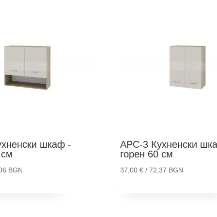
хненски шкаф -
АРС-3
Кухненски шка
 см
горен 60 см
,06 BGN
37,00
€
/ 72,37 BGN
и в количка
Добави в количка