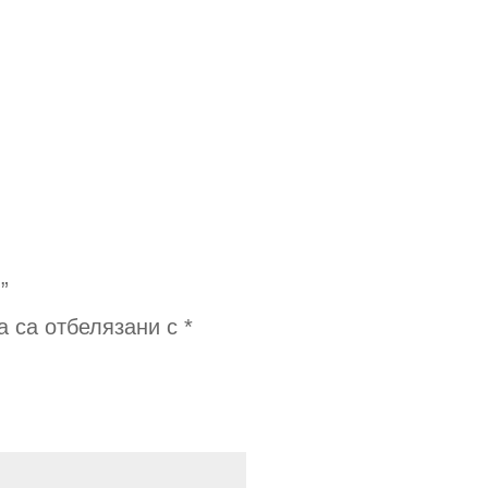
м
”
а са отбелязани с
*