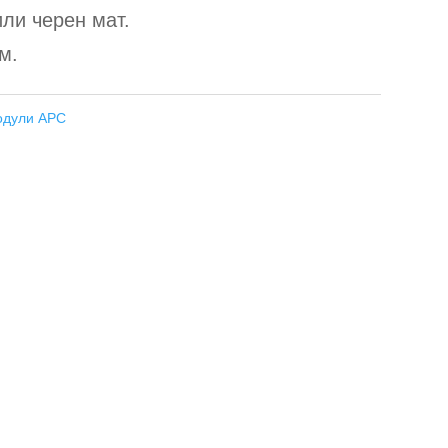
или черен мат.
м.
дули АРС