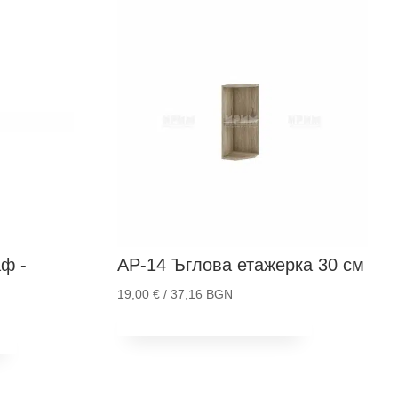
ф -
АР-14
Ъглова етажерка 30 см
19,00
€
/ 37,16 BGN
Добави в количка