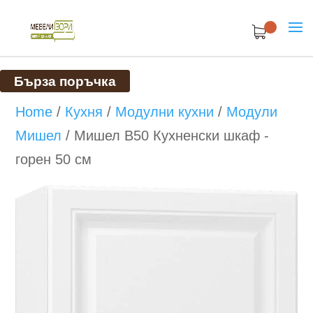
Бърза поръчка
Home
/
Кухня
/
Модулни кухни
/
Модули
Мишел
/
Мишел B50 Кухненски шкаф -
горен 50 см