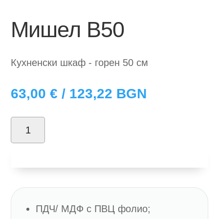
Мишел B50
Кухненски шкаф - горен 50 см
63,00
€
/ 123,22 BGN
количество
за
Добави в количка
Мишел
B50
ПДЧ/ МДФ с ПВЦ фолио;