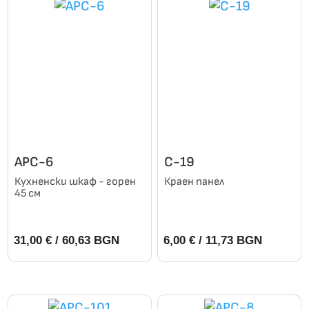
АРС-6
С-19
Кухненски шкаф - горен
Краен панел
45 см
31,00
€
/ 60,63 BGN
6,00
€
/ 11,73 BGN