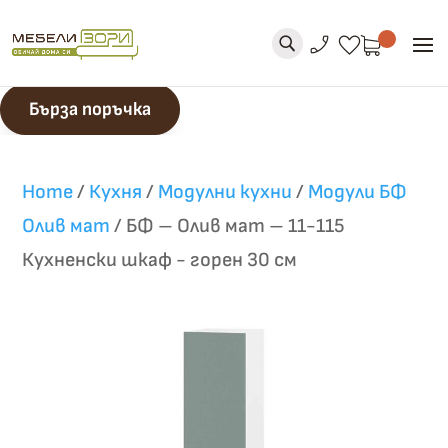
phone_enabled
favorite
U
Бърза поръчка
Home
/
Кухня
/
Модулни кухни
/
Модули БФ
Олив мат
/
БФ – Олив мат – 11-115
Кухненски шкаф - горен 30 см