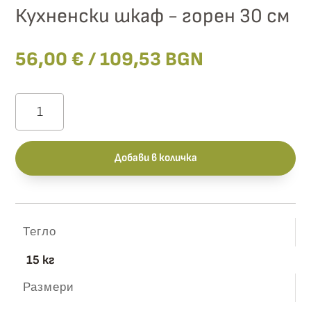
Кухненски шкаф - горен 30 см
56,00
€
/ 109,53 BGN
количество
за
БФ
Добави в количка
-
Олив
мат
Тегло
-
15 кг
11-
Размери
115