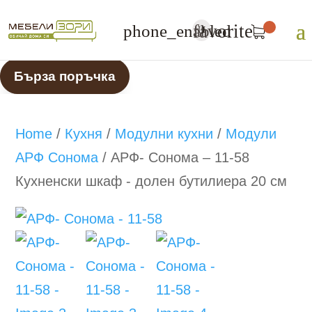
favorite
phone_enabled
U
Бърза поръчка
Home
/
Кухня
/
Модулни кухни
/
Модули
АРФ Сонома
/
АРФ- Сонома – 11-58
Кухненски шкаф - долен бутилиера 20 см