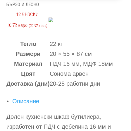
БЪРЗО И ЛЕСНО
-
12 ВНОСКИ
11-
10.72 евро
58
(20.97 лева)
Тегло
22 кг
Размери
20 × 55 × 87 см
Материал
ПДЧ 16 мм, МДФ 18мм
Цвят
Сонома арвен
Доставка (дни)
20-25 работни дни
Описание
Долен кухненски шкаф бутилиера,
изработен от ПДЧ с дебелина 16 мм и