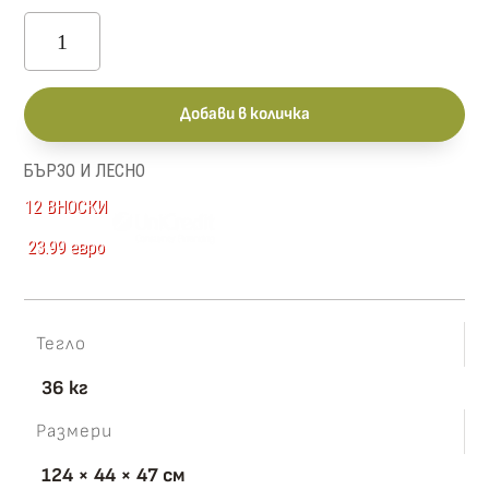
количество
за
Anga
Добави в количка
RTV2S
БЪРЗО И ЛЕСНО
12 ВНОСКИ
23.99 евро
Тегло
36 кг
Размери
124 × 44 × 47 см