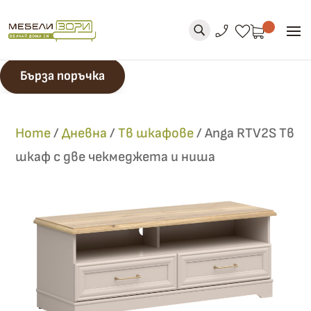
phone_enabled
favorite
U
Бърза поръчка
Home
/
Дневна
/
Тв шкафове
/
Anga RTV2S Тв
шкаф с две чекмеджета и ниша