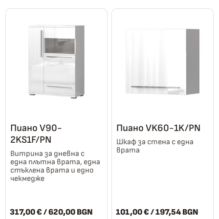
Пиано V90-
Пиано VK60-1K/PN
2KS1F/PN
Шкаф за стена с една
врата
Витрина за дневна с
една плътна врата, една
стъклена врата и едно
чекмедже
317,00
€
/ 620,00 BGN
101,00
€
/ 197,54 BGN