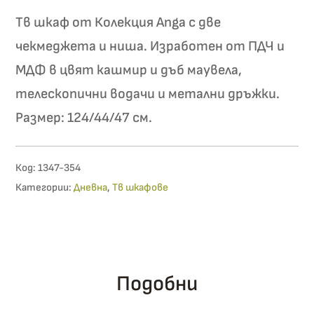
Тв шкаф от Колекция Anga с две
чекмеджета и ниша. Изработен от ПДЧ и
МДФ в цвят кашмир и дъб маувела,
телескопични водачи и метални дръжки.
Размер: 124/44/47 см.
Код:
1347-354
Категории:
Дневна
,
Тв шкафове
Подобни