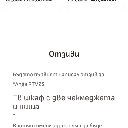
This
This
product
product
has
has
multiple
multiple
variants.
variants.
The
The
Отзиви
options
options
may
may
be
be
Бъдете първият написал отзив за
chosen
chosen
“Anga RTV2S
on
on
the
the
Тв шкаф с две чекмеджета
product
product
и ниша
page
page
”
Вашият имейл адрес няма да бъде