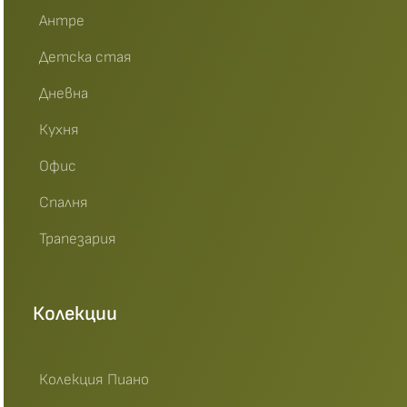
Антре
Детска стая
Дневна
Кухня
Офис
Спалня
Трапезария
Колекции
Колекция Пиано