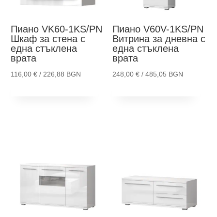
Пиано VK60-1KS/PN
Пиано V60V-1KS/PN
Шкаф за стена с
Витрина за дневна с
една стъклена
една стъклена
врата
врата
116,00
€
/ 226,88 BGN
248,00
€
/ 485,05 BGN
This
Thi
Опции
Опции
product
pro
has
has
multiple
mult
variants.
vari
The
The
options
opti
may
ma
be
be
chosen
cho
on
on