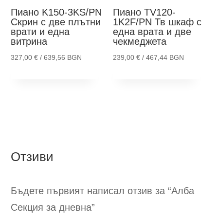
the
the
Пиано K150-3KS/PN
Пиано TV120-
product
pro
Скрин с две плътни
1K2F/PN
Тв шкаф с
врати и една
една врата и две
page
pag
витрина
чекмеджета
327,00
€
/ 639,56 BGN
239,00
€
/ 467,44 BGN
This
Thi
Опции
Опции
product
pro
has
has
multiple
mult
variants.
vari
The
The
options
opti
Отзиви
may
ma
be
be
chosen
cho
Бъдете първият написал отзив за “Алба
on
on
Секция за дневна
”
the
the