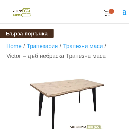
Бърза поръчка
Home
/
Трапезария
/
Трапезни маси
/
Victor – дъб небраска Трапезна маса