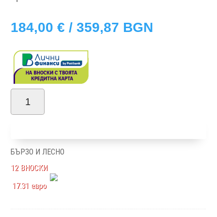
184,00
€
/ 359,87 BGN
количество
за
Добави в количка
Victor
-
БЪРЗО И ЛЕСНО
дъб
12 ВНОСКИ
небраска
17.31 евро