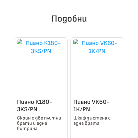
Подобни
Пиано K180-
Пиано VK60-
3KS/PN
1K/PN
Скрин с две плътни
Шкаф за стена с
врати и една
една врата
витрина