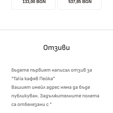
133,00 BGN
537,85 BGN
This
This
product
product
has
has
multiple
multiple
variants.
variants.
The
The
Отзиви
options
options
may
may
be
be
Бъдете първият написал отзив за
chosen
chosen
on
on
“Talia кафяв
Пейка
”
the
the
Вашият имейл адрес няма да бъде
product
product
публикуван.
Задължителните полета
page
page
са отбелязани с
*