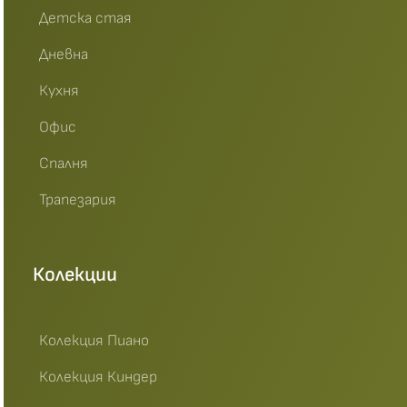
Детска стая
Дневна
Кухня
Офис
Спалня
Трапезария
Колекции
Колекция Пиано
Колекция Киндер