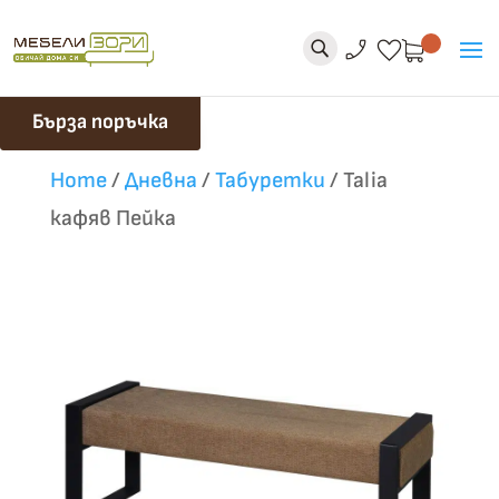
phone_enabled
favorite
U
Бърза поръчка
Home
/
Дневна
/
Табуретки
/
Talia
кафяв Пейка