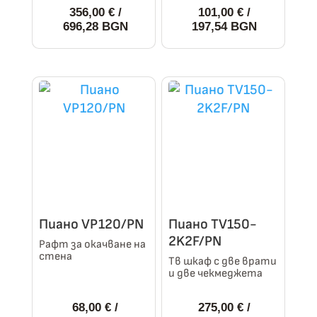
356,00
€
/
101,00
€
/
696,28 BGN
197,54 BGN
This
This
product
product
has
has
multiple
multiple
variants.
variants.
The
The
options
options
may
may
be
be
chosen
chosen
Пиано VP120/PN
Пиано TV150-
on
on
2K2F/PN
Рафт за окачване на
стена
the
the
Тв шкаф с две врати
и две чекмеджета
product
product
page
page
68,00
€
/
275,00
€
/