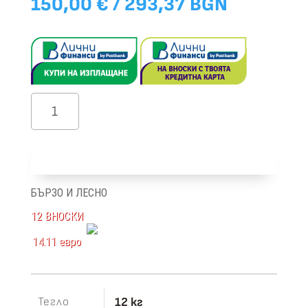
150,00
€
/ 293,37 BGN
количество
за
Talia
Добави в количка
кафяв
БЪРЗО И ЛЕСНО
12 ВНОСКИ
14.11 евро
Тегло
12 кг