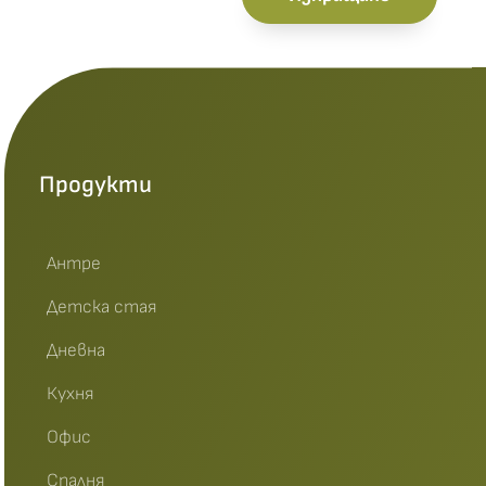
Продукти
Антре
Детска стая
Дневна
Кухня
Офис
Спалня