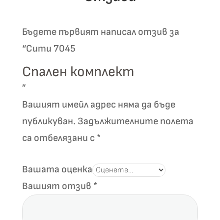
options
options
may
may
be
be
Бъдете първият написал отзив за
chosen
chosen
“Сити 7045
on
on
the
the
Спален комплект
product
product
”
page
page
Вашият имейл адрес няма да бъде
публикуван.
Задължителните полета
са отбелязани с
*
Вашата оценка
Вашият отзив
*