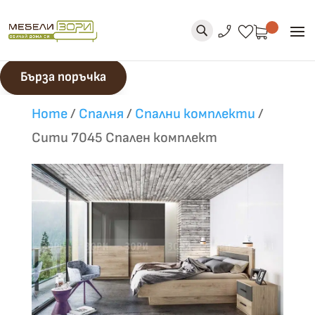
phone_enabled
favorite
U
Бърза поръчка
Home
/
Спалня
/
Спални комплекти
/
Сити 7045 Спален комплект