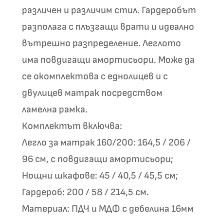
различен и различим стил. Гардеробът
разполага с плъзгащи врати и идеално
вътрешно разпределение. Леглото
има повдигащи амортисьори. Може да
се окомплектова с еднолицев и с
двулицев матрак посредством
ламелна рамка.
Комплектът включва:
Легло за матрак 160/200: 164,5 / 206 /
96 см, с повдигащи амортисьори;
Нощни шкафове: 45 / 40,5 / 45,5 см;
Гардероб: 200 / 58 / 214,5 см.
Материал: ПДЧ и МДФ с дебелина 16мм