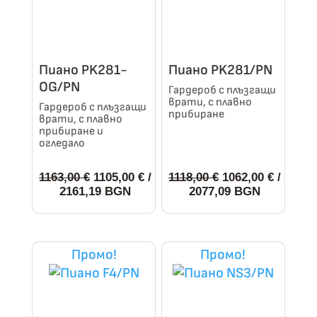
Пиано PK281-
Пиано PK281/PN
OG/PN
Гардероб с плъзгащи
врати, с плавно
Гардероб с плъзгащи
прибиране
врати, с плавно
прибиране и
огледало
Original
Original
1163,00
€
1105,00
€
/
1118,00
€
1062,00
€
/
price
Текущата
price
Текущата
2161,19 BGN
2077,09 BGN
was:
цена
was:
цена
1163,00 €.
е:
1118,00 €.
е:
This
This
1105,00 €.
1062,00 €.
product
product
Промо!
Промо!
has
has
multiple
multiple
variants.
variants.
The
The