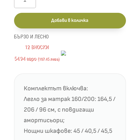
за
Сити
Добави в количка
7045
БЪРЗО И ЛЕСНО
12 ВНОСКИ
54.94 евро
(107.45 лева)
Комплектът включва:
Легло за матрак 160/200: 164,5 /
206 / 96 см, с повдигащи
амортисьори;
Нощни шкафове: 45 / 40,5 / 45,5