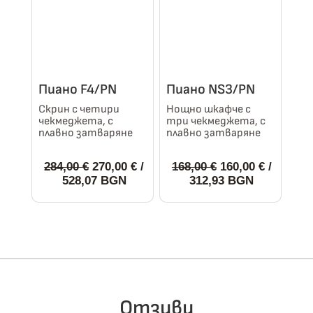
options
options
may
may
be
be
chosen
chosen
on
on
Пиано F4/PN
Пиано NS3/PN
the
the
Скрин с четири
Нощно шкафче с
чекмеджета, с
три чекмеджета, с
product
product
плавно затваряне
плавно затваряне
page
page
Original
Original
284,00
€
270,00
€
/
168,00
€
160,00
€
/
price
Текущата
price
Текущата
528,07 BGN
312,93 BGN
was:
цена
was:
цена
284,00 €.
е:
168,00 €.
е:
This
This
270,00 €.
160,00 €.
product
product
has
has
multiple
multiple
variants.
variants.
The
The
Отзиви