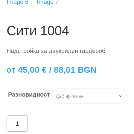
Сити 1004
Надстройка за двукрилен гардероб
от
45,00
€
/ 88,01 BGN
Разновидност
количество
за