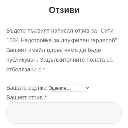
The
The
Отзиви
options
options
may
may
be
be
Бъдете първият написал отзив за “Сити
chosen
chosen
1004
Надстройка за двукрилен гардероб
”
on
on
Вашият имейл адрес няма да бъде
the
the
product
product
публикуван.
Задължителните полета са
page
page
отбелязани с
*
Вашата оценка
Вашият отзив
*