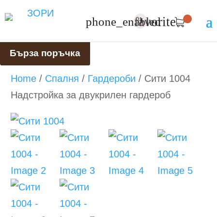
favorite
phone_enabled
U
Бърза поръчка
Home
/
Спалня
/
Гардероби
/
Сити 1004
Надстройка за двукрилен гардероб