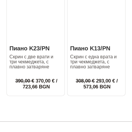
The
The
options
options
may
may
be
be
chosen
chosen
on
on
the
the
Пиано K23/PN
Пиано K13/PN
product
product
Скрин с две врати и
Скрин с една врата и
page
page
три чекмеджета, с
три чекмеджета, с
плавно затваряне
плавно затваряне
Original
Original
390,00
€
370,00
€
/
308,00
€
293,00
€
/
price
Текущата
price
Текущат
723,66 BGN
573,06 BGN
was:
цена
was:
цена
390,00 €.
е:
308,00 €.
е:
This
This
370,00 €.
293,00 €.
product
product
has
has
multiple
multiple
variants.
variants.