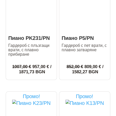
Пиано PK231/PN
Пиано P5/PN
Гардероб с плъзгащи
Гардероб с пет врати, с
врати, с плавно
плавно затваряне
прибиране
Original
Original
1007,00
€
957,00
€
/
852,00
€
809,00
€
/
price
Текущата
price
Текущат
1871,73 BGN
1582,27 BGN
was:
цена
was:
цена
1007,00 €.
е:
852,00 €.
е:
This
This
957,00 €.
809,00 €.
product
product
has
has
Промо!
Промо!
multiple
multiple
variants.
variants.