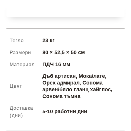
Сити
Добави в количка
1004
23 кг
Тегло
80 × 52,5 × 50 см
Размери
ПДЧ 16 мм
Материал
Дъб артисан, Мока/лате,
Орех адмирал, Сонома
Цвят
арвен/бяло гланц хайглос,
Сонома тъмна
Доставка
5-10 работни дни
(дни)