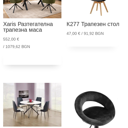
Xaris
Разтегателна
К277
Трапезен стол
трапезна маса
47,00
€
/ 91,92 BGN
552,00
€
Thi
Опции
/ 1079,62 BGN
pro
Добави в
has
количка
mult
vari
The
opt
ma
be
cho
on
the