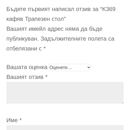
cho
Бъдете първият написал отзив за “K369
on
the
кафяв
Трапезен стол
”
pro
Вашият имейл адрес няма да бъде
pag
публикуван.
Задължителните полета са
отбелязани с
*
Вашата оценка
Вашият отзив
*
Име
*