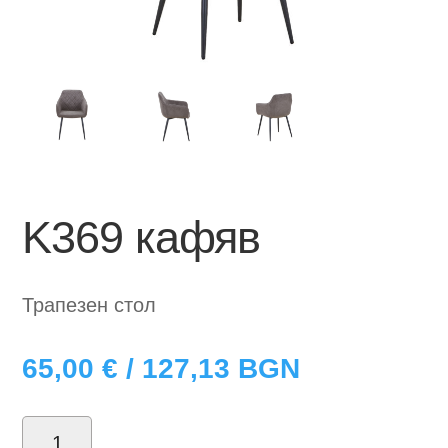
K369 кафяв
Трапезен стол
65,00
€
/ 127,13 BGN
количество