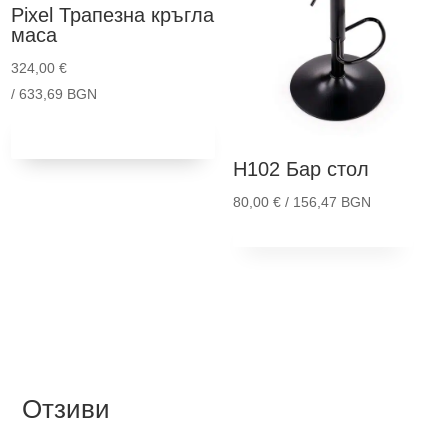
pro
Pixel
Трапезна кръгла
pag
маса
324,00
€
/ 633,69 BGN
Добави в
количка
H102
Бар стол
80,00
€
/ 156,47 BGN
Thi
Опции
pro
has
mult
vari
The
opt
Отзиви
ma
be