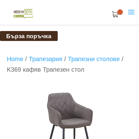
Бърза поръчка
Home
/
Трапезария
/
Трапезни столове
/
K369 кафяв Трапезен стол