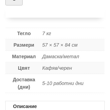
за
Добави в количка
K369
кафяв
Тегло
7 кг
Размери
57 × 57 × 84 см
Материал
Дамаска/метал
Цвят
Кафяв/черен
Доставка
5-10 работни дни
(дни)
Описание