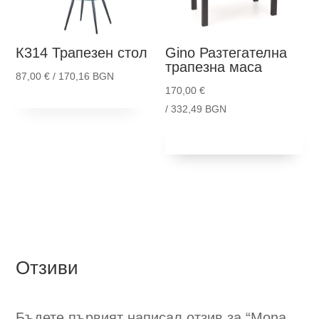
may
be
К314
Трапезен стол
Gino
Разтегателна
chosen
трапезна маса
on
87,00
€
/ 170,16 BGN
the
170,00
€
This
Опции
product
/ 332,49 BGN
product
page
Добави в
has
количка
multiple
variants.
The
options
may
be
chosen
Отзиви
on
the
product
Бъдете първият написал отзив за “Mona