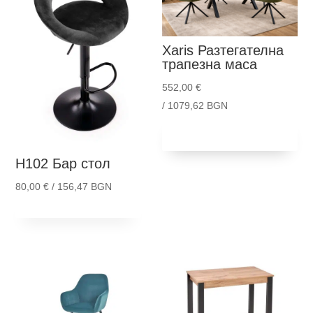
Xaris
Разтегателна
трапезна маса
552,00
€
/ 1079,62 BGN
Добави в
количка
H102
Бар стол
80,00
€
/ 156,47 BGN
This
Опции
product
has
multiple
variants.
The
options