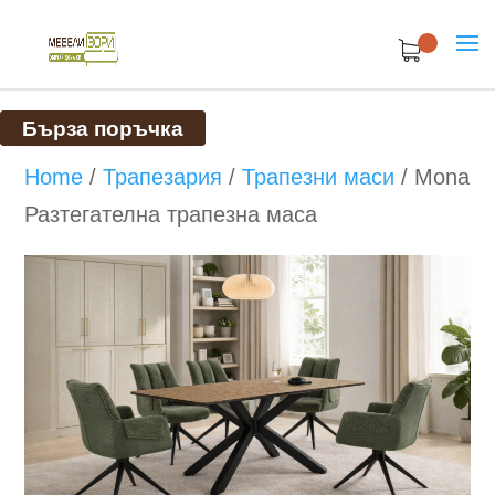
Бърза поръчка
Home
/
Трапезария
/
Трапезни маси
/
Mona
Разтегателна трапезна маса