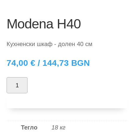
Modena H40
Кухненски шкаф - долен 40 см
74,00
€
/ 144,73 BGN
количество
за
Добави в количка
Modena
H40
Тегло
18 кг