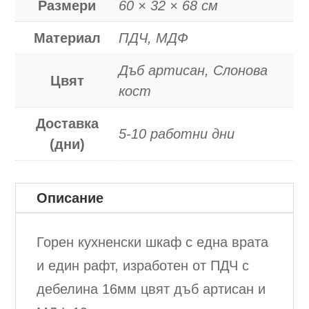
Размери
60 × 32 × 68 см
Материал
ПДЧ, МДФ
Дъб артисан, Слонова
Цвят
кост
Доставка
5-10 работни дни
(дни)
Описание
Горен кухненски шкаф с една врата
и един рафт, изработен от ПДЧ с
дебелина 16мм цвят дъб артисан и