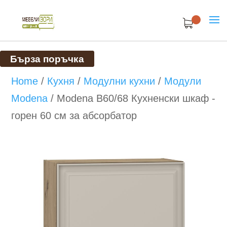
Бърза поръчка
Home
/
Кухня
/
Модулни кухни
/
Модули
Modena
/
Modena B60/68 Кухненски шкаф -
горен 60 см за абсорбатор