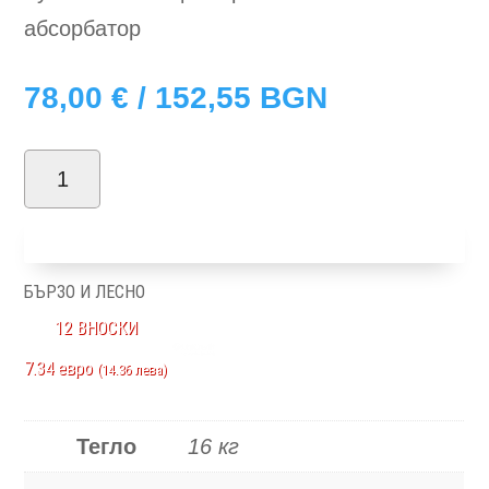
абсорбатор
78,00
€
/ 152,55 BGN
количество
за
Добави в количка
Modena
B60/68
БЪРЗО И ЛЕСНО
12 ВНОСКИ
7.34 евро
(14.36 лева)
Тегло
16 кг