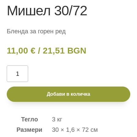
Мишел 30/72
Бленда за горен ред
11,00
€
/ 21,51 BGN
количество
за
Мишел
Добави в количка
30/72
Тегло
3 кг
Размери
30 × 1,6 × 72 см