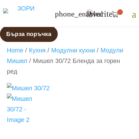
favorite
phone_enabled
U
Бърза поръчка
Home
/
Кухня
/
Модулни кухни
/
Модули
Мишел
/
Мишел 30/72 Бленда за горен
ред