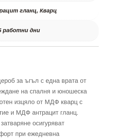
рацит гланц, Кварц
5 работни дни
ероб за ъгъл с една врата от
еждане на спалня и юношеска
отен изцяло от МДФ кварц с
тие и МДФ антрацит гланц.
 затваряне осигуряват
форт при ежедневна