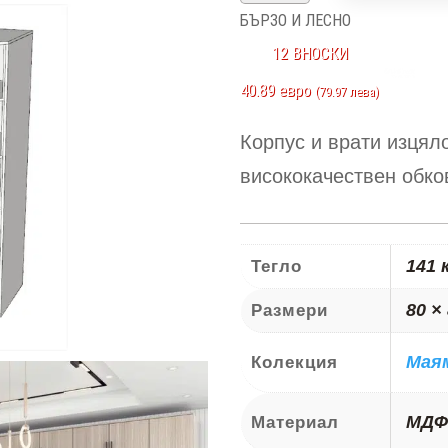
за
БЪРЗО И ЛЕСНО
Маями
12 ВНОСКИ
ММ6
40.89 евро
(79.97 лева)
Корпус и врати изцял
висококачествен обко
141 
Тегло
80 ×
Размери
Мая
Колекция
МДФ
Материал