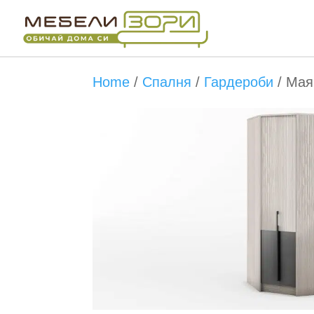
Бърза поръчка
Home
/
Спалня
/
Гардероби
/
Мая