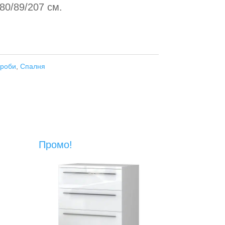
80/89/207 см.
ероби
,
Спалня
Промо!