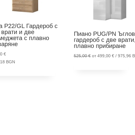
а P22/GL
Гардероб с
 врати и две
Пиано PUG/PN
Ъглов
меджета с плавно
гардероб с две врати,
варяне
плавно прибиране
00
€
Original
525,00
€
от
499,00
€
/ 975,96 
3,18 BGN
Th
price
Опции
обави в количка
pr
was:
ha
525,00 €.
mu
va
Th
op
m
be
ch