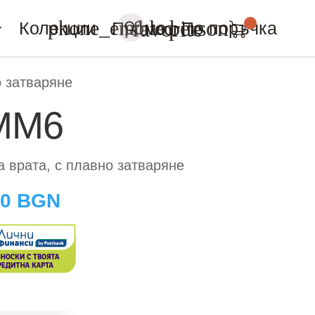
person
phone_enabled
favorite
Колекции
Промо
По поръчка
U
 затваряне
ММ6
а врата, с плавно затваряне
00 BGN
 количка