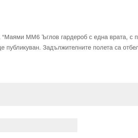
on
th
pr
pa
за “Маями ММ6
Ъглов гардероб с една врата, с 
е публикуван.
Задължителните полета са отбе