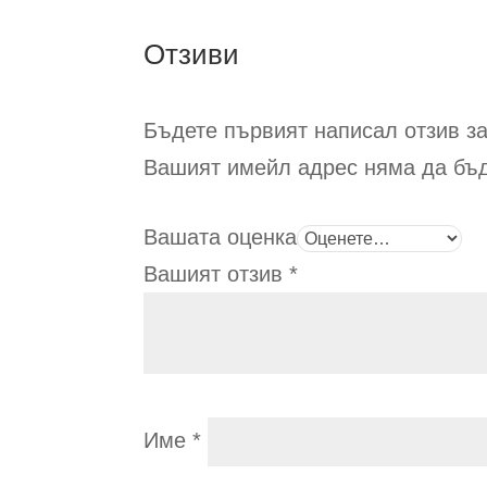
on
Отзиви
the
product
page
Бъдете първият написал отзив 
Вашият имейл адрес няма да бъд
Вашата оценка
Вашият отзив
*
Име
*