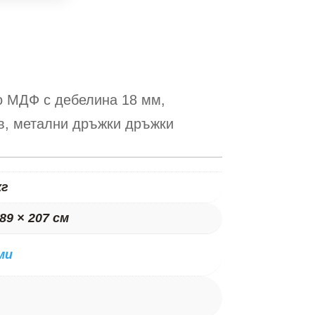
о МДФ с дебелина 18 мм,
в, метални дръжки дръжки
кг
 89 × 207 см
ми