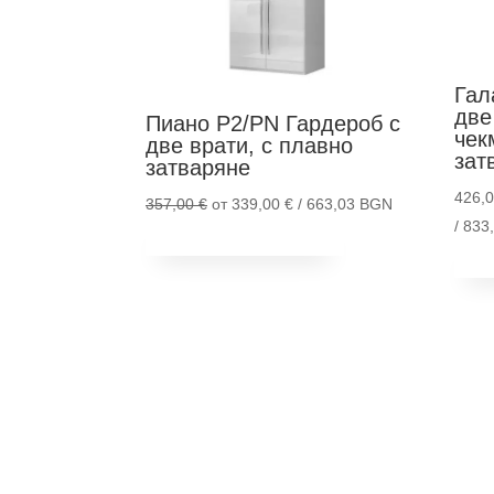
Гал
две
Пиано P2/PN
Гардероб с
чек
две врати, с плавно
зат
затваряне
426,
Original
Текущата
357,00
€
от
339,00
€
/ 663,03 BGN
/ 83
This
price
цена
Опции
Д
product
was:
е:
has
357,00 €.
339,00 €.
multiple
variants.
The
options
may
be
chosen