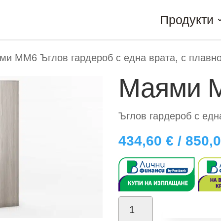
Продукти
ми ММ6 Ъглов гардероб с една врата, с плавно
Маями 
Ъглов гардероб с едн
434,60
€
/ 850,
количество
Добави в