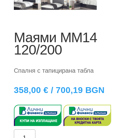
Маями ММ14
120/200
Спалня с тапициранa таблa
358,00
€
/ 700,19 BGN
количество