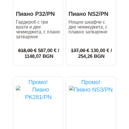
Пиано P32/PN
Пиано NS2/PN
Гардероб с три
Нощно шкафче с
врати и две
две чекмеджета, с
чекмеджета, с плано
плавно затваряне
затваряне
Original
Original
618,00
€
587,00
€
/
137,00
€
130,00
€
/
price
Текущата
price
Текущата
1148,07 BGN
254,26 BGN
was:
цена
was:
цена
618,00 €.
е:
137,00 €.
е:
This
This
587,00 €.
130,00 €.
product
product
Промо!
Промо!
has
has
multiple
multiple
variants.
variants.
The
The
options
options
may
may
be
be