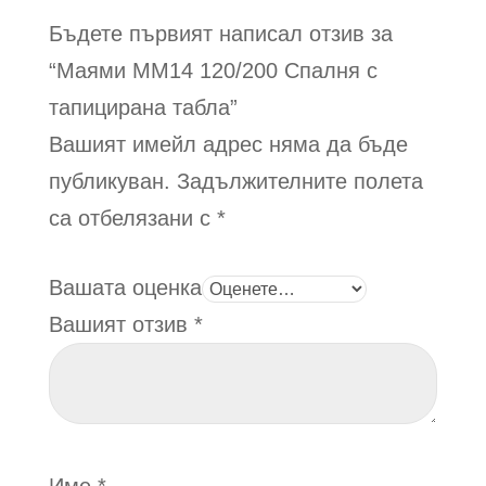
be
be
Бъдете първият написал отзив за
chosen
chosen
on
on
“Маями ММ14 120/200
Спалня с
the
the
тапициранa таблa
”
product
product
Вашият имейл адрес няма да бъде
page
page
публикуван.
Задължителните полета
са отбелязани с
*
Вашата оценка
Вашият отзив
*