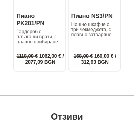
chosen
chosen
on
on
Пиано
Пиано NS3/PN
the
the
PK281/PN
Нощно шкафче с
три чекмеджета, с
product
product
Гардероб с
плавно затваряне
плъзгащи врати, с
page
page
плавно прибиране
Original
Original
1118,00
€
1062,00
€
/
168,00
€
160,00
€
/
price
Текущата
price
Текущата
2077,09 BGN
312,93 BGN
was:
цена
was:
цена
1118,00 €.
е:
168,00 €.
е:
This
This
1062,00 €.
160,00 €.
product
product
has
has
multiple
multiple
variants.
variants.
The
The
Отзиви
options
options
may
may