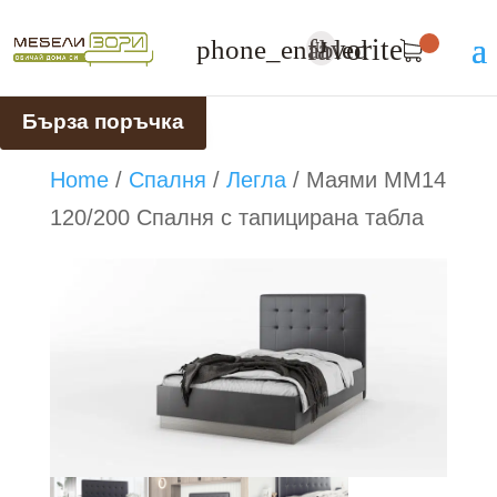
favorite
phone_enabled
U
Бърза поръчка
Home
/
Спалня
/
Легла
/
Маями ММ14
120/200 Спалня с тапициранa таблa