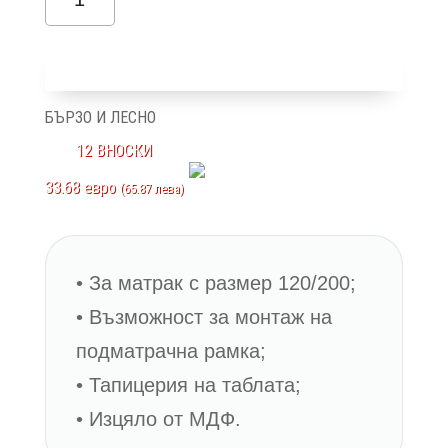
за
Маями
Добави в количка
ММ14
БЪРЗО И ЛЕСНО
120/200
12 ВНОСКИ
33.68 евро
(65.87 лева)
• За матрак с размер 120/200;
• Възможност за монтаж на
подматрачна рамка;
• Тапицерия на таблата;
• Изцяло от МДФ.