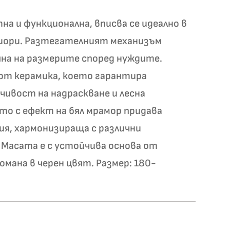
тна и функционална, вписва се идеално в
иори. Разтегателният механизъм
яна на размерите според нуждите.
от керамика, което гарантира
ивост на надраскване и лесна
о с ефект на бял мрамор придава
зия, хармонизираща с различни
Масата е с устойчива основа от
омана в черен цвят. Размер: 180-