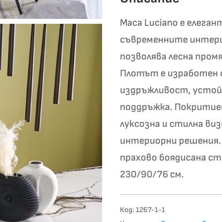
Маса Luciano е елеган
съвременните интер
позволява лесна пром
Плотът е изработен 
издръжливост, устойч
поддръжка. Покритиет
луксозна и стилна ви
интериорни решения. 
прахово боядисана ст
230/90/76 см.
Код:
1267-1-1