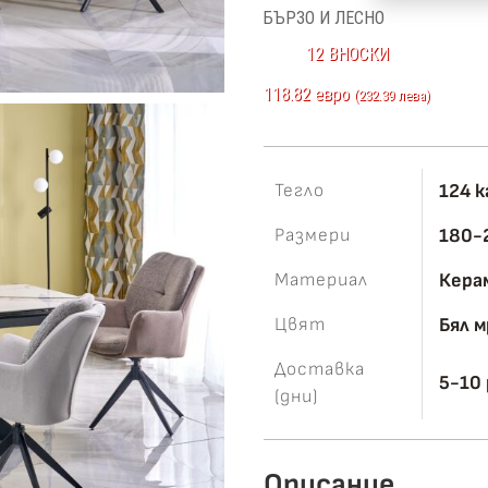
БЪРЗО И ЛЕСНО
Luciano
12 ВНОСКИ
118.82 евро
(232.39 лева)
Тегло
124 к
Размери
180-2
Материал
Кера
Цвят
Бял 
Доставка
5-10
(дни)
Описание