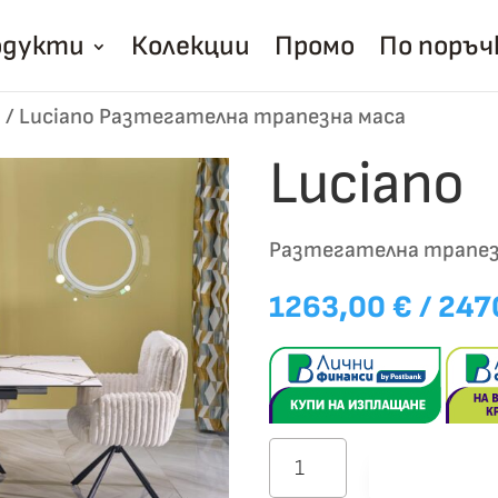
одукти
Колекции
Промо
По поръч
и
/
Luciano Разтегателна трапезна маса
Luciano
Разтегателна трапез
1263,00
€
/ 247
количество
Добави в
за