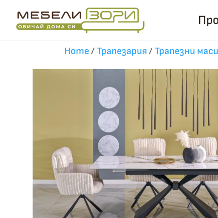
Бърза поръчка
Пр
Home
/
Трапезария
/
Трапезни мас