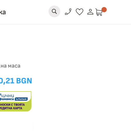
person
phone_enabled
favorite
ка
U
на маса
0,21 BGN
 количка