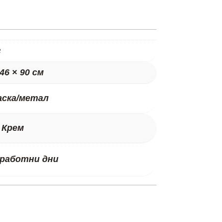
г
 46 × 90 см
аска/метал
 Крем
 работни дни