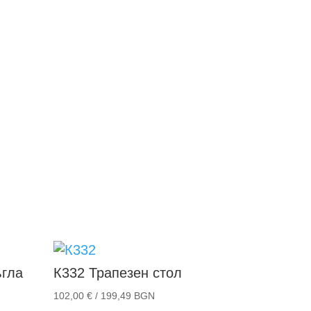
ъгла
К332
Трапезен стол
102,00
€
/ 199,49 BGN