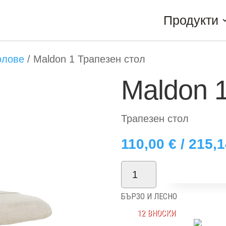
Продукти
олове
/
Maldon 1 Трапезен стол
Maldon 
Трапезен стол
110,00
€
/ 215,
количество
Добави в
за
БЪРЗО И ЛЕСНО
Maldon
12 ВНОСКИ
1