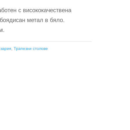
аботен с висококачествена
боядисан метал в бяло.
м.
езария
,
Трапезни столове