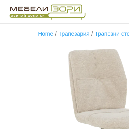
Бърза поръчка
Home
/
Трапезария
/
Трапезни ст