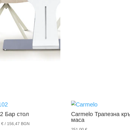
2
Бар стол
Carmelo
Трапезна кр
маса
0
€
/ 156,47 BGN
251,00
€