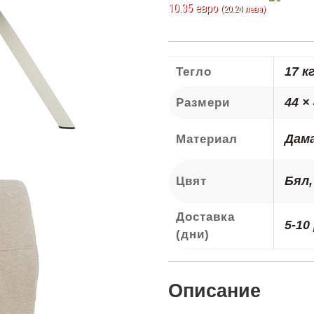
10.35 евро
(20.24 лева)
17 к
Тегло
44 ×
Размери
Дам
Материал
Бял,
Цвят
Доставка
5-10
(дни)
Описание