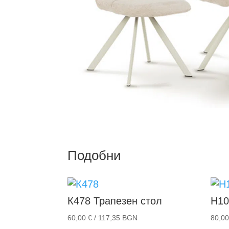
Подобни
К478
Трапезен стол
H10
60,00
€
/ 117,35 BGN
80,0