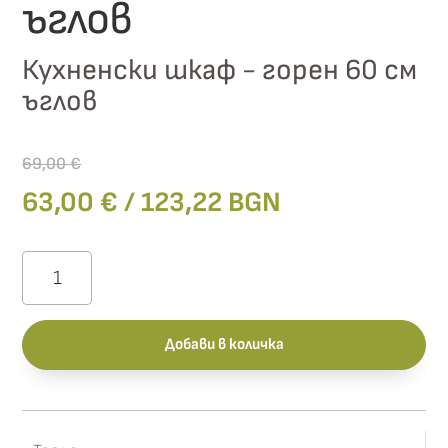
ъглов
Кухненски шкаф - горен 60 см
ъглов
69,00
€
Original
Текущата
63,00
€
/ 123,22 BGN
price
цена
was:
е:
количество
69,00 €.
63,00 €.
за
Lusil
Добави в количка
B60/72/60
ъглов