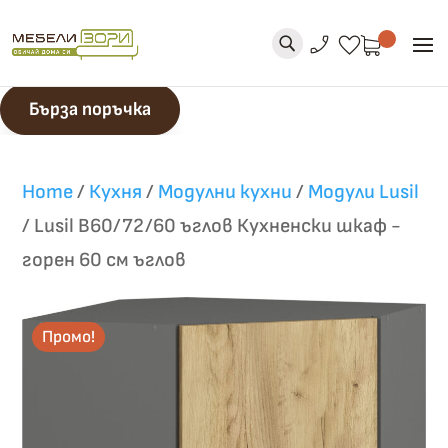
phone_enabled
favorite
U
Бърза поръчка
Home
/
Кухня
/
Модулни кухни
/
Модули Lusil
/
Lusil B60/72/60 ъглов Кухненски шкаф -
горен 60 см ъглов
Промо!