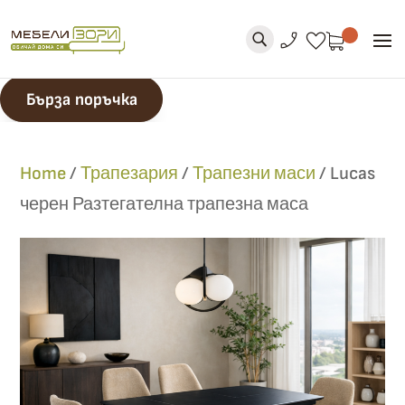
phone_enabled
favorite
U
Бърза поръчка
Home
/
Трапезария
/
Трапезни маси
/
Lucas
черен Разтегателна трапезна маса