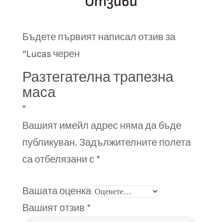
Отзиви
options
may
be
Бъдете първият написал отзив за
chosen
“Lucas черен
on
the
Разтегателна трапезна
product
маса
page
”
Вашият имейл адрес няма да бъде
публикуван.
Задължителните полета
са отбелязани с
*
Вашата оценка
Вашият отзив
*