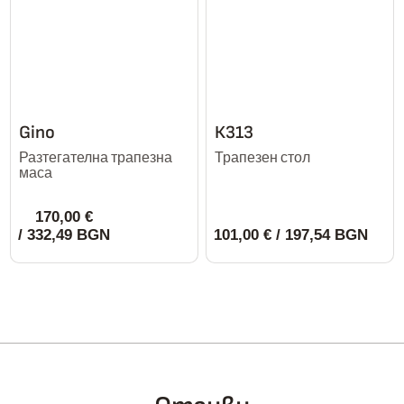
Gino
К313
Разтегателна трапезна
Трапезен стол
маса
170,00
€
/ 332,49 BGN
101,00
€
/ 197,54 BGN
This
product
has
multiple
variants.
The