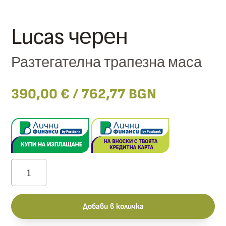
Lucas черен
Разтегателна трапезна маса
390,00
€
/ 762,77 BGN
количество
за
Lucas
Добави в количка
черен