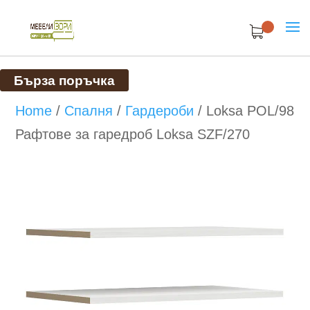
Бърза поръчка
Home
/
Спалня
/
Гардероби
/
Loksa POL/98
Рафтове за гаредроб Loksa SZF/270