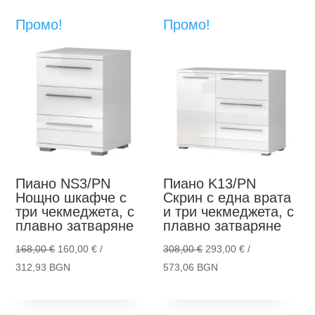
Промо!
Промо!
Пиано NS3/PN
Пиано K13/PN
Нощно шкафче с
Скрин с една врата
три чекмеджета, с
и три чекмеджета, с
плавно затваряне
плавно затваряне
Original
Original
168,00
€
160,00
€
/
308,00
€
293,00
€
/
price
Текущата
price
Текущата
312,93 BGN
573,06 BGN
This
Thi
was:
цена
was:
цена
Опции
Опции
product
pro
168,00 €.
е:
308,00 €.
е: