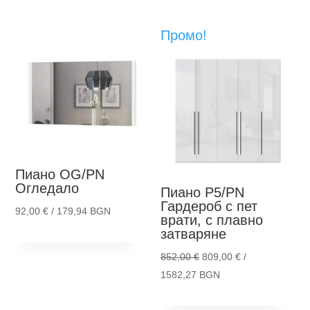
has
has
160,00 €.
293,00 €.
multiple
mult
Промо!
variants.
vari
The
The
options
opti
may
ma
be
be
chosen
cho
on
on
the
the
Пиано OG/PN
product
pro
Огледало
Пиано P5/PN
page
pag
Гардероб с пет
92,00
€
/ 179,94 BGN
врати, с плавно
This
Опции
затваряне
product
Original
852,00
€
809,00
€
/
has
price
Текущата
1582,27 BGN
multiple
Thi
was:
цена
Опции
variants.
pro
852,00 €.
е: