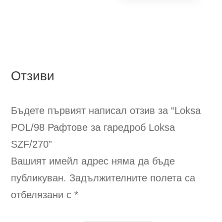
The
has
809,00 €.
options
mult
may
vari
be
The
chosen
opti
on
Отзиви
ma
the
be
product
cho
page
Бъдете първият написал отзив за “Loksa
on
POL/98
Рафтове за гаредроб Loksa
the
pro
SZF/270
”
pag
Вашият имейл адрес няма да бъде
публикуван.
Задължителните полета са
отбелязани с
*