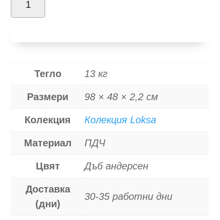
за
Добави в количка
Loksa
POL/98
Тегло
13 кг
Размери
98 × 48 × 2,2 см
Колекция
Колекция Loksa
Материал
ПДЧ
Цвят
Дъб андерсен
Доставка
30-35 работни дни
(дни)