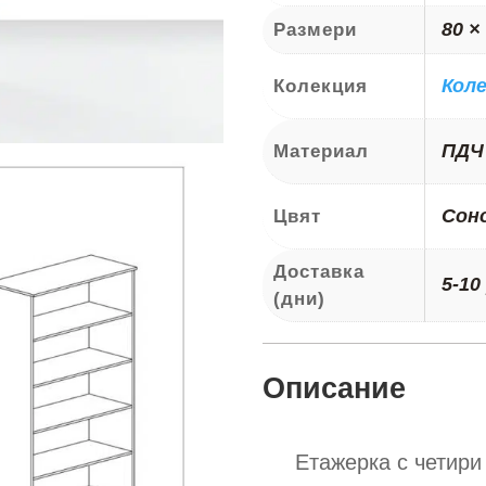
80 ×
Размери
Кол
Колекция
ПДЧ
Материал
Сон
Цвят
Доставка
5-10
(дни)
Описание
Етажерка с четири