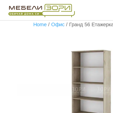
Бърза поръчка
Home
/
Офис
/
Гранд 56 Етажерка