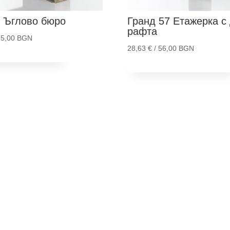
Ъглово бюро
Гранд 57
Етажерка с
рафта
65,00 BGN
28,63
€
/ 56,00 BGN
и в количка
Добави в количка