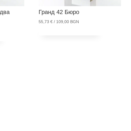
 два
Гранд 42
Бюро
55,73
€
/ 109,00 BGN
Добави в количка