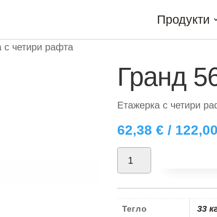
Продукти
 с четири рафта
Гранд 5
Етажерка с четири ра
62,38
€
/ 122,0
количество
Добави в
за
Гранд
56
33 к
Тегло