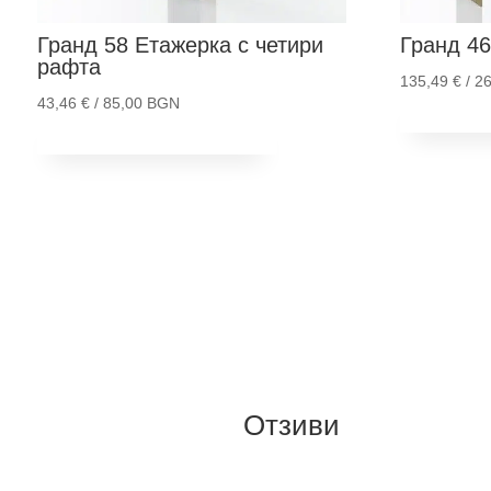
Гранд 58
Етажерка с четири
Гранд 46
рафта
135,49
€
/ 2
43,46
€
/ 85,00 BGN
Добав
Добави в количка
Отзиви