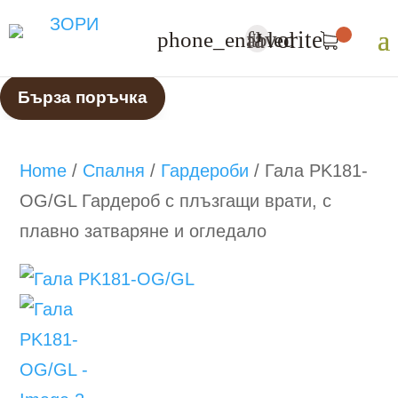
favorite
phone_enabled
U
Бърза поръчка
Home
/
Спалня
/
Гардероби
/
Гала PK181-
OG/GL Гардероб с плъзгащи врати, с
плавно затваряне и огледало