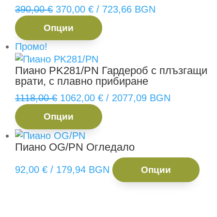
options
Original
Текущата
390,00
€
370,00
€
/ 723,66 BGN
may
price
This
цена
Опции
be
was:
product
е:
chosen
390,00 €.
has
370,00 €.
Промо!
on
multiple
Пиано PK281/PN
Гардероб с плъзгащи
the
variants.
врати, с плавно прибиране
product
The
page
options
Original
Текущата
1118,00
€
1062,00
€
/ 2077,09 BGN
may
price
This
цена
Опции
be
was:
product
е:
chosen
1118,00 €.
has
1062,00 €.
Пиано OG/PN
Огледало
on
multiple
the
variants.
Thi
92,00
€
/ 179,94 BGN
Опции
product
The
pro
page
options
has
may
mult
be
vari