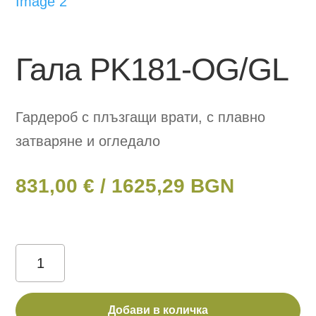
Гала PK181-OG/GL
Гардероб с плъзгащи врати, с плавно
затваряне и огледало
831,00
€
/ 1625,29 BGN
количество
за
Гала
Добави в количка