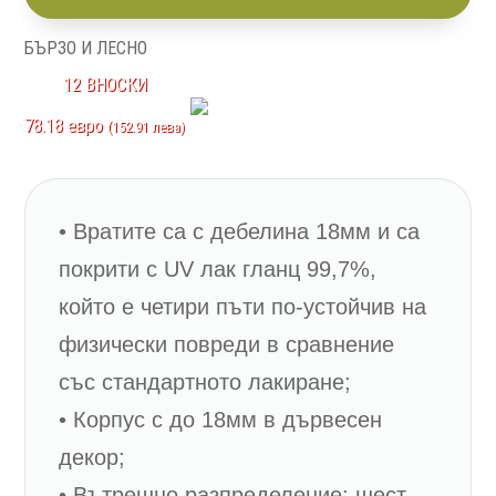
PK181-
БЪРЗО И ЛЕСНО
OG/GL
12 ВНОСКИ
78.18 евро
(152.91 лева)
• Вратите са с дебелина 18мм и са
покрити с UV лак гланц 99,7%,
който е четири пъти по-устойчив на
физически повреди в сравнение
със стандартното лакиране;
• Корпус с до 18мм в дървесен
декор;
• Вътрешно разпределение: шест