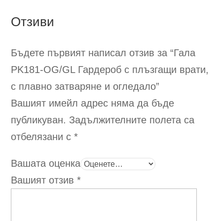
chosen
The
on
Отзиви
opti
the
ma
product
be
Бъдете първият написал отзив за “Гала
page
cho
PK181-OG/GL
Гардероб с плъзгащи врати,
on
the
с плавно затваряне и огледало
”
pro
Вашият имейл адрес няма да бъде
pag
публикуван.
Задължителните полета са
отбелязани с
*
Вашата оценка
Вашият отзив
*