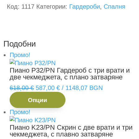
Код:
1117
Категории:
Гардероби
,
Спалня
Подобни
Промо!
Пиано P32/PN
Гардероб с три врати и
две чекмеджета, с плано затваряне
Original
Текущата
618,00
€
587,00
€
/ 1148,07 BGN
price
This
цена
Опции
was:
product
е:
618,00 €.
has
587,00 €.
Промо!
multiple
Пиано K23/PN
Скрин с две врати и три
variants.
чекмеджета, с плавно затваряне
The