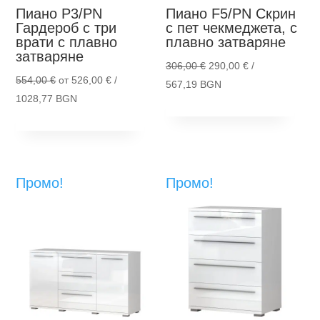
Пиано P3/PN
Пиано F5/PN
Скрин
Гардероб с три
с пет чекмеджета, с
врати с плавно
плавно затваряне
затваряне
Original
306,00
€
290,00
€
/
Original
554,00
€
от
526,00
€
/
price
Текущата
567,19 BGN
price
Текущата
1028,77 BGN
Thi
was:
цена
Опции
This
was:
цена
Опции
pro
306,00 €.
е:
product
554,00 €.
е:
has
290,00 €.
has
526,00 €.
mult
multiple
vari
Промо!
Промо!
variants.
The
The
opti
options
ma
may
be
be
cho
chosen
on
on
the