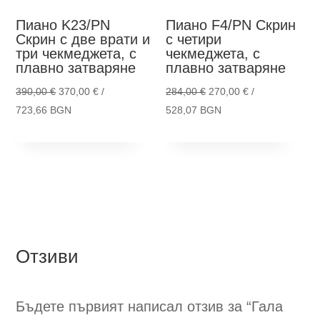
the
pro
product
pag
Пиано K23/PN
Пиано F4/PN
Скрин
page
Скрин с две врати и
с четири
три чекмеджета, с
чекмеджета, с
плавно затваряне
плавно затваряне
Original
Original
390,00
€
370,00
€
/
284,00
€
270,00
€
/
price
Текущата
price
Текущата
723,66 BGN
528,07 BGN
This
Thi
was:
цена
was:
цена
Опции
Опции
product
pro
390,00 €.
е:
284,00 €.
е:
has
has
370,00 €.
270,00 €.
multiple
mult
variants.
vari
The
The
options
opti
Отзиви
may
ma
be
be
chosen
cho
Бъдете първият написал отзив за “Гала
on
on