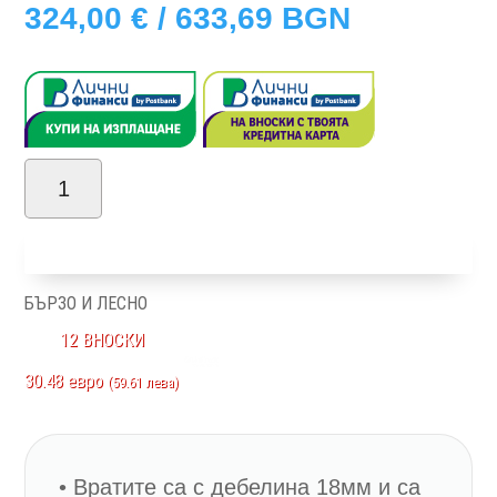
324,00
€
/ 633,69 BGN
количество
за
Добави в количка
Гала
F4/GL
БЪРЗО И ЛЕСНО
12 ВНОСКИ
30.48 евро
(59.61 лева)
• Вратите са с дебелина 18мм и са