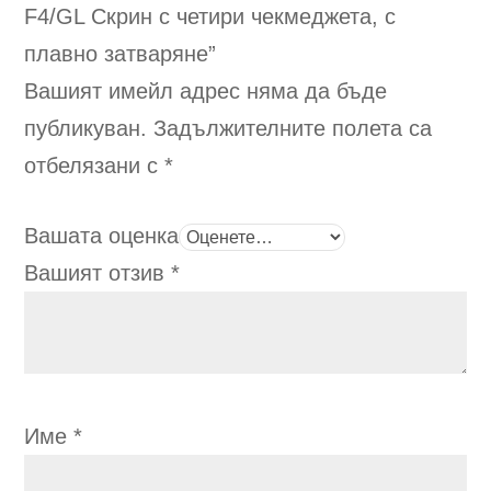
F4/GL
Скрин с четири чекмеджета, с
the
the
product
pro
плавно затваряне
”
page
pag
Вашият имейл адрес няма да бъде
публикуван.
Задължителните полета са
отбелязани с
*
Вашата оценка
Вашият отзив
*
Име
*