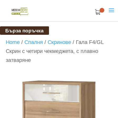
Бърза поръчка
Home
/
Спалня
/
Скринове
/
Гала F4/GL
Скрин с четири чекмеджета, с плавно
затваряне