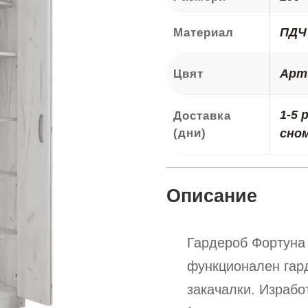
ПДЧ
Материал
Арт
Цвят
1-5 
Доставка
(дни)
сно
Описание
Гардероб Фортуна 
функционален гард
закачалки. Израбо