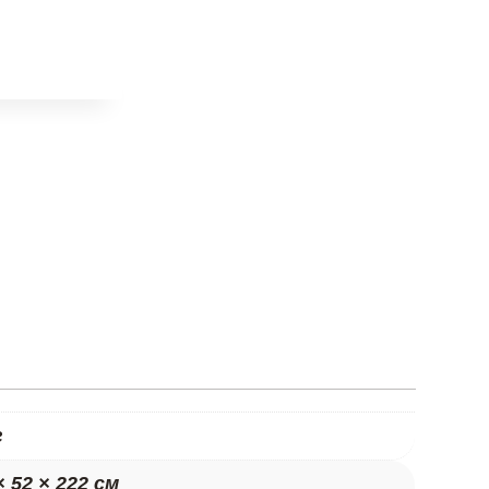
 количка
г
× 52 × 222 см