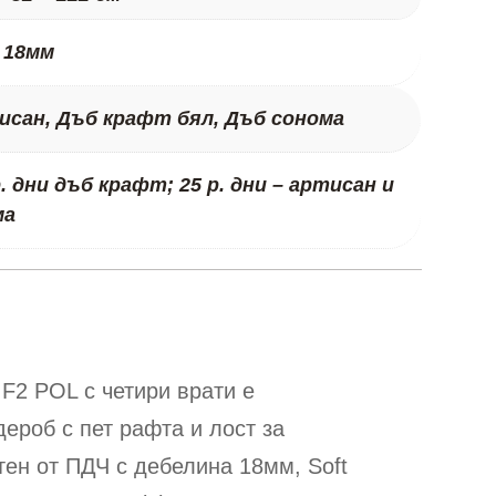
 18мм
исан, Дъб крафт бял, Дъб сонома
р. дни дъб крафт; 25 р. дни – артисан и
ма
F2 POL с четири врати е
ероб с пет рафта и лост за
тен от ПДЧ с дебелина 18мм, Soft