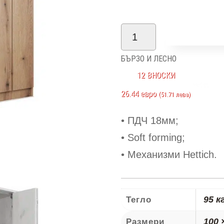
количество
Добави в
за
БЪРЗО И ЛЕСНО
Фортуна
12 ВНОСКИ
F2
26.44 евро
(51.71 лева)
POL
• ПДЧ 18мм;
• Soft forming;
• Механизми Hettich.
95 к
Тегло
100 
Размери