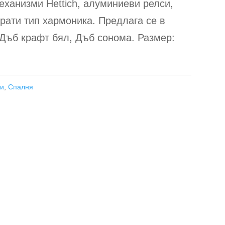
механизми Hettich, алуминиеви релси,
рати тип хармоника. Предлага се в
 Дъб крафт бял, Дъб сонома. Размер:
би
,
Спалня