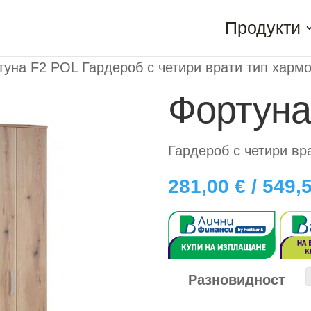
Продукти
туна F2 POL Гардероб с четири врати тип харм
Фортуна
Гардероб с четири вр
281,00
€
/ 549
Разновидност