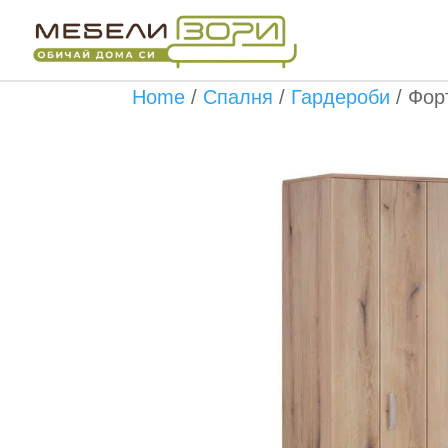
Бърза поръчка
Home
/
Спалня
/
Гардероби
/
Фор