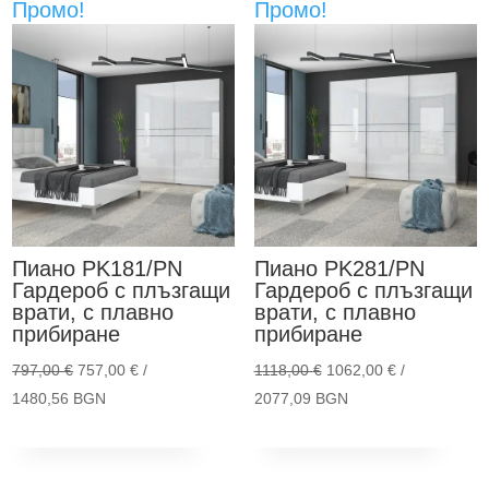
Промо!
Промо!
variants.
The
options
may
be
chosen
on
the
product
Пиано PK181/PN
Пиано PK281/PN
page
Гардероб с плъзгащи
Гардероб с плъзгащи
врати, с плавно
врати, с плавно
прибиране
прибиране
Original
Original
797,00
€
757,00
€
/
1118,00
€
1062,00
€
/
price
Текущата
price
Текущата
1480,56 BGN
2077,09 BGN
This
Thi
was:
цена
was:
цена
Опции
Опции
product
pro
797,00 €.
е:
1118,00 €.
е:
has
has
757,00 €.
1062,00 €.