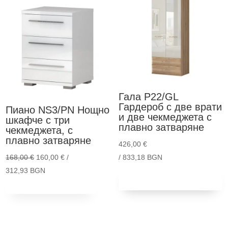
Гала P22/GL
Гардероб с две врати
Пиано NS3/PN
Нощно
и две чекмеджета с
шкафче с три
плавно затваряне
чекмеджета, с
плавно затваряне
426,00
€
Original
168,00
€
160,00
€
/
/ 833,18 BGN
price
Текущата
312,93 BGN
Добави в
количка
This
was:
цена
Опции
product
168,00 €.
е:
has
160,00 €.
multiple