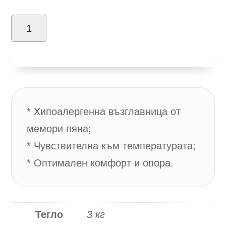
количество
за
Добави в количка
Dream
On
Memory
King
* Хипоалергенна възглавница от
мемори пяна;
* Чувствителна към температурата;
* Оптимален комфорт и опора.
Тегло
3 кг