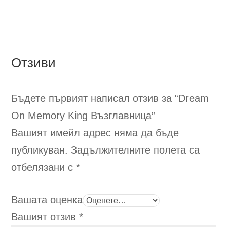
multiple
mult
variants.
vari
The
The
options
opt
Отзиви
may
ma
be
be
chosen
cho
Бъдете първият написал отзив за “Dream
on
on
the
the
On Memory King
Възглавница
”
product
pro
Вашият имейл адрес няма да бъде
page
pag
публикуван.
Задължителните полета са
отбелязани с
*
Вашата оценка
Вашият отзив
*