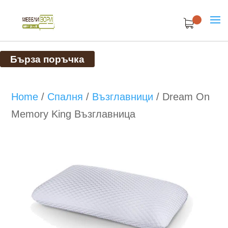
Бърза поръчка
Home
/
Спалня
/
Възглавници
/
Dream On
Memory King Възглавница