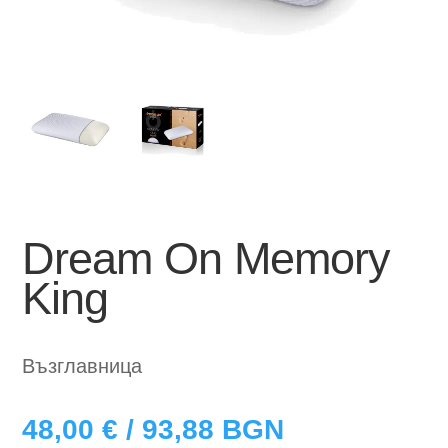
Dream On Memory
King
Възглавница
48,00
€
/ 93,88 BGN