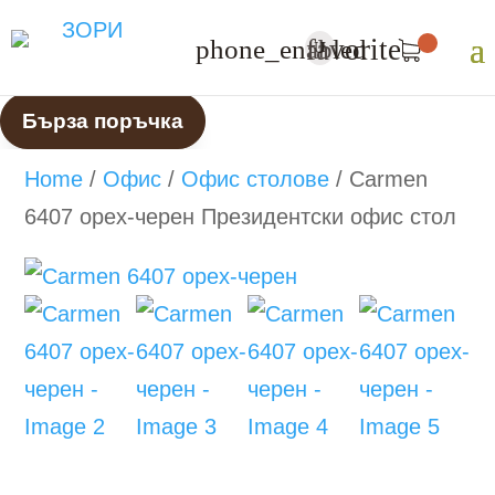
favorite
phone_enabled
U
Бърза поръчка
Home
/
Офис
/
Офис столове
/
Carmen
6407 орех-черен Президентски офис стол