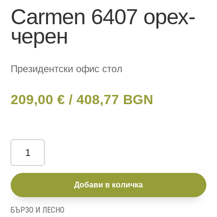
Carmen 6407 орех-
черен
Президентски офис стол
209,00
€
/ 408,77 BGN
количество
за
Carmen
Добави в количка
6407
БЪРЗО И ЛЕСНО
орех-