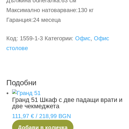
Дължина облегалка:63 см
Максимално натоварване:130 кг
Гаранция:24 месеца
Код:
1559-1-3
Категории:
Офис
,
Офис
столове
Подобни
Гранд 51
Шкаф с две падащи врати и
две чекмеджета
111,97
€
/ 218,99 BGN
Добави в количка