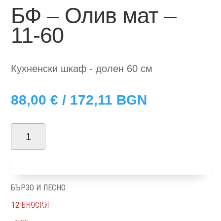
БФ – Олив мат –
11-60
Кухненски шкаф - долен 60 см
88,00
€
/ 172,11 BGN
количество
за
Добави в количка
БФ
-
БЪРЗО И ЛЕСНО
Олив
12 ВНОСКИ
мат