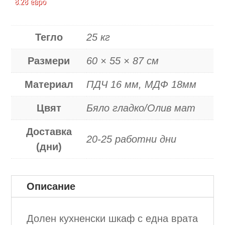
8.28 евро
-
11-
Тегло
25 кг
60
Размери
60 × 55 × 87 см
Материал
ПДЧ 16 мм, МДФ 18мм
Цвят
Бяло гладко/Олив мат
Доставка
20-25 работни дни
(дни)
Описание
Долен кухненски шкаф с една врата