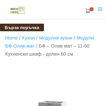
Бърза поръчка
Home
/
Кухня
/
Модулни кухни
/
Модули
БФ Олив мат
/
БФ – Олив мат – 11-60
Кухненски шкаф - долен 60 см