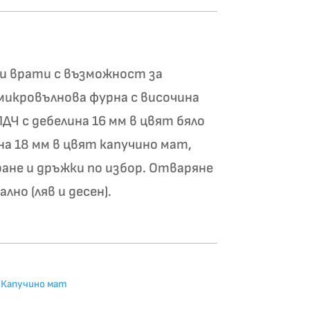
и врати с възможност за
 микровълнова фурна с височина
ДЧ с дебелина 16 мм в цвят бяло
на 18 мм в цвят капучино мат,
ране и дръжки по избор. Отваряне
лно (ляв и десен).
 Капучино мат