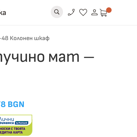
person
phone_enabled
favorite
ка
U
-48 Колонен шкаф
пучино мат –
78 BGN