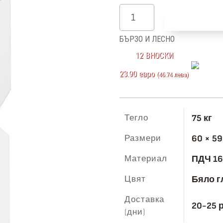
количество
Добави в
за
БЪРЗО И ЛЕСНО
БФ
12 ВНОСКИ
-
23.90 евро
(46.74 лева)
Капучино
мат
-
Тегло
75 кг
11-
Размери
60 × 59
48
Материал
ПДЧ 16
Цвят
Бяло г
Доставка
20-25 
(дни)