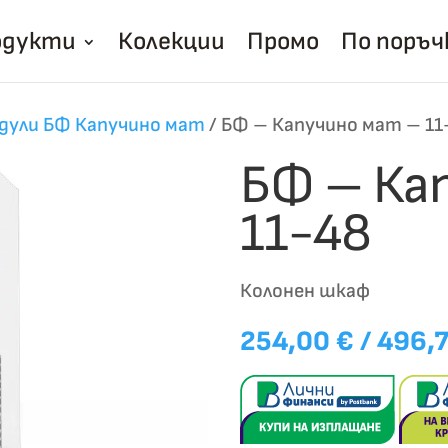
одукти
Колекции
Промо
По поръч
дули БФ Капучино мат
/
БФ – Капучино мат – 11
БФ – Ка
11-48
Колонен шкаф
254,00
€
/ 496,