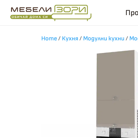
Бърза поръчка
Пр
Home
/
Кухня
/
Модулни кухни
/
Мо