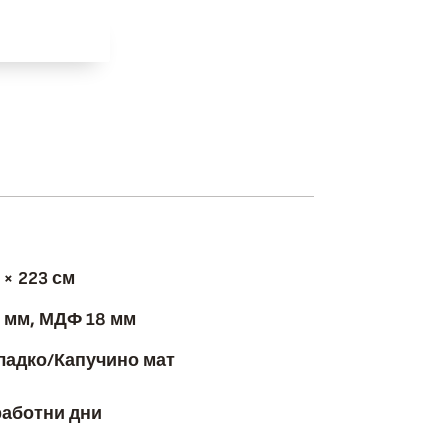
 количка
 × 223 см
 мм, МДФ 18 мм
ладко/Капучино мат
работни дни