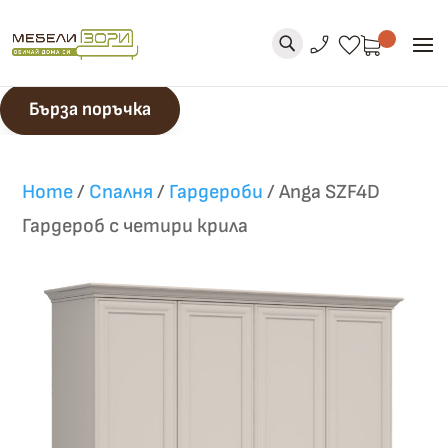
phone_enabled
favorite
U
Бърза поръчка
Home
/
Спалня
/
Гардероби
/
Anga SZF4D
Гардероб с четири крила