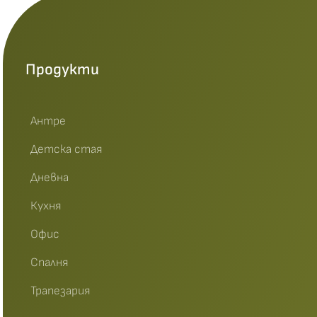
Продукти
Антре
Детска стая
Дневна
Кухня
Офис
Спалня
Трапезария