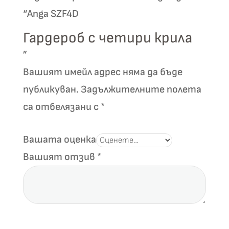
chosen
chosen
“Anga SZF4D
on
on
the
the
Гардероб с четири крила
product
product
”
page
page
Вашият имейл адрес няма да бъде
публикуван.
Задължителните полета
са отбелязани с
*
Вашата оценка
Вашият отзив
*