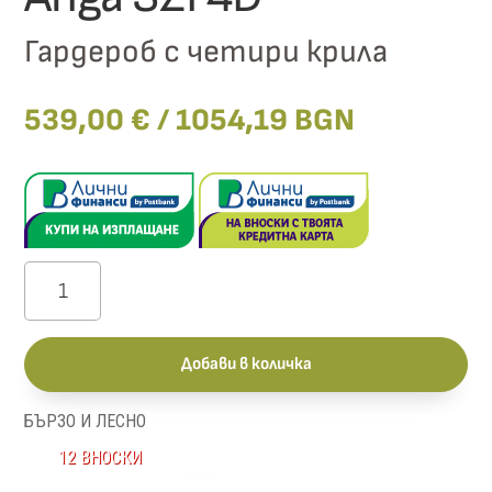
Гардероб с четири крила
539,00
€
/ 1054,19 BGN
количество
за
Anga
Добави в количка
SZF4D
БЪРЗО И ЛЕСНО
12 ВНОСКИ