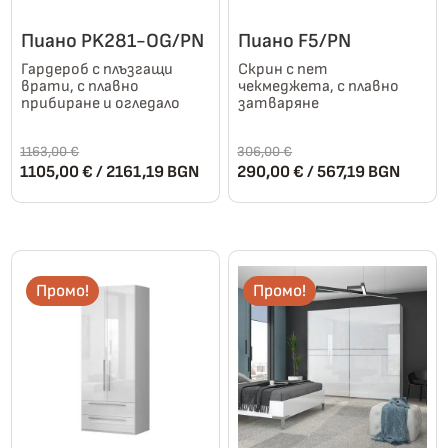
Пиано PK281-OG/PN
Пиано F5/PN
Гардероб с плъзгащи
Скрин с пет
врати, с плавно
чекмеджета, с плавно
прибиране и огледало
затваряне
1163,00
€
306,00
€
Original
Текущата
Original
Теку
1105,00
€
/ 2161,19 BGN
290,00
€
/ 567,19 BGN
price
цена
price
цена
was:
е:
was:
е:
This
This
1163,00 €.
1105,00 €.
306,00 €.
290,0
product
product
has
has
multiple
multiple
Промо!
Промо!
variants.
variants.
The
The
options
options
may
may
be
be