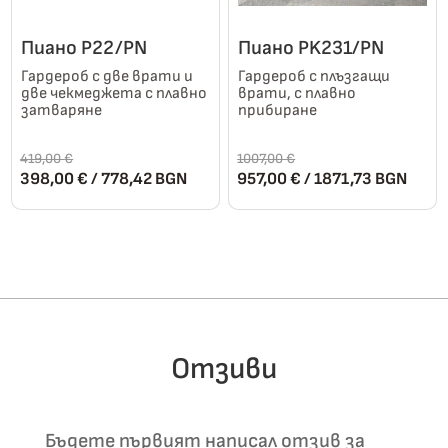
chosen
chosen
on
on
Пиано P22/PN
Пиано PK231/PN
the
the
product
product
Гардероб с две врати и
Гардероб с плъзгащи
две чекмеджета с плавно
врати, с плавно
page
page
затваряне
прибиране
419,00
€
1007,00
€
Original
Текущата
Original
Теку
398,00
€
/ 778,42 BGN
957,00
€
/ 1871,73 BGN
price
цена
price
цена
was:
е:
was:
е:
This
This
419,00 €.
398,00 €.
1007,00 €.
957,0
product
product
has
has
multiple
multiple
variants.
variants.
The
The
Отзиви
options
options
may
may
be
be
Бъдете първият написал отзив за