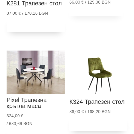
66,00
€
/ 129,08 BGN
К281
Трапезен стол
Thi
Опции
87,00
€
/ 170,16 BGN
pro
Добави в
has
количка
mult
vari
The
opti
ma
be
cho
on
the
Pixel
Трапезна
К324
Трапезен стол
pro
кръгла маса
pag
86,00
€
/ 168,20 BGN
324,00
€
Добави в
/ 633,69 BGN
количка
Добави в