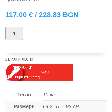
117,00
€
/ 228,83 BGN
количество
за
Добави в количка
Algan
БЪРЗО И ЛЕСНО
12 ВНОСКИ
11.01 евро
(21.53 лева)
Тегло
10 кг
Размери
64 × 61 × 93 см