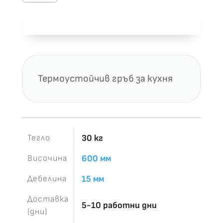
за
Термогръб
Добави в количка
К212
Алхамбра
Термоустойчив гръб за кухня
Тегло
30 кг
Височина
600 мм
Дебелина
15 мм
Доставка
5-10 работни дни
(дни)