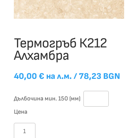
Термогръб К212
Алхамбра
40,00
€
на л.м.
/ 78,23 BGN
Дълбочина мин. 150 (мм)
Цена
количество