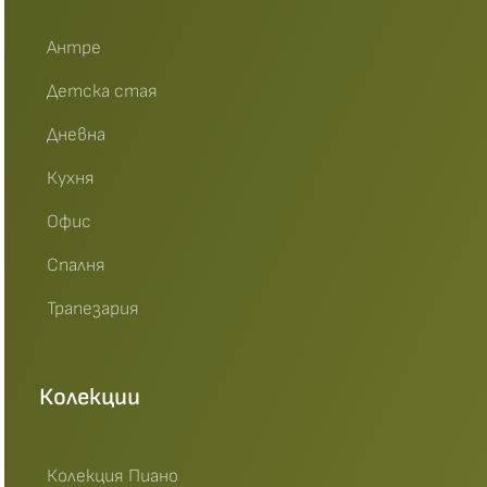
Антре
Детска стая
Дневна
Кухня
Офис
Спалня
Трапезария
Колекции
Колекция Пиано