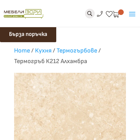
phone_enabled
favorite
U
Бърза поръчка
Home
/
Кухня
/
Термогърбове
/
Термогръб К212 Алхамбра