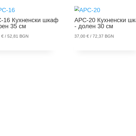
-16
Кухненски шкаф
АРС-20
Кухненски ш
орен 35 см
- долен 30 см
0
€
/ 52,81 BGN
37,00
€
/ 72,37 BGN
обави в количка
Добави в количка