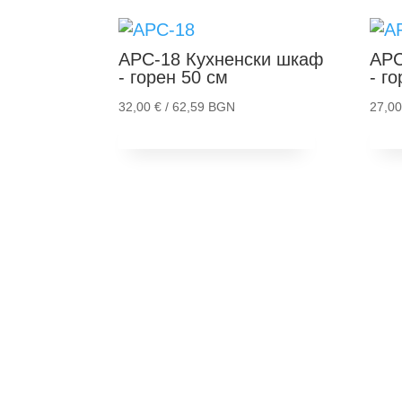
АРС-18
Кухненски шкаф
АРС
- горен 50 см
- г
32,00
€
/ 62,59 BGN
27,0
Добави в количка
Д