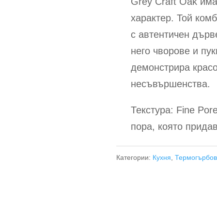
Grey Craft Oak им
характер. Той ком
с автентичен дърв
него чворове и пу
демонстрира красо
несъвършенства.
Текстура: Fine Por
пора, която придав
Категории:
Кухня
,
Термогърбо