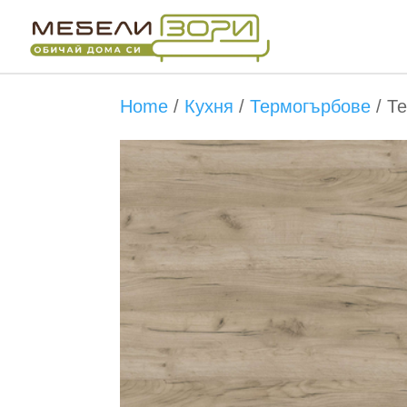
Бърза поръчка
Home
/
Кухня
/
Термогърбове
/
Те