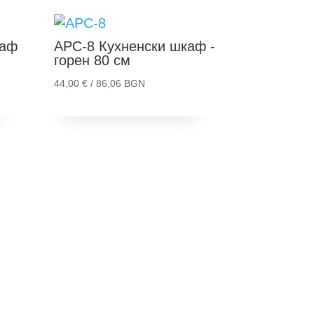
каф
АРС-8
Кухненски шкаф -
горен 80 см
44,00
€
/ 86,06 BGN
Добави в количка