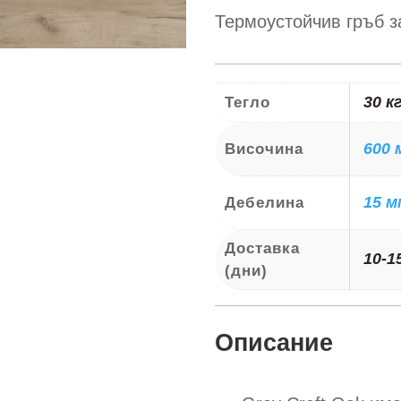
Термогръб
Термоустойчив гръб з
К002
Дъб
30 к
Тегло
крафт
сив
600 
Височина
15 м
Дебелина
Доставка
10-1
(дни)
Описание