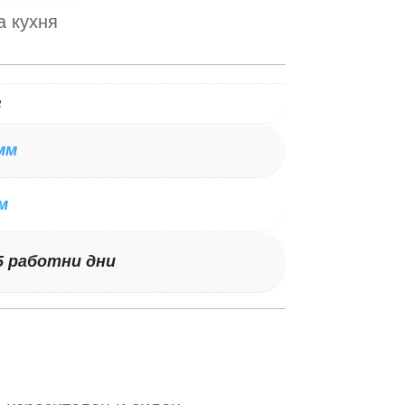
а кухня
г
мм
м
5 работни дни