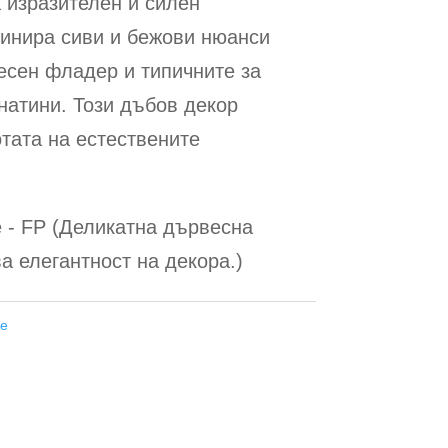
а изразителен и силен
бинира сиви и бежови нюанси
есен фладер и типичните за
кнатини. Този дъбов декор
тата на естествените
e - FP (Деликатна дървесна
а елегантност на декора.)
ве